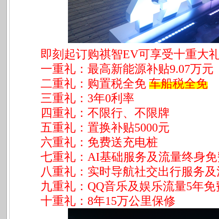
即刻起订购祺智
EV可享受十重大
一重礼：最高新能源补贴
9.07万元
二重礼：购置税全免
车船税全免
三重礼：
3年0利率
四重礼：不限行、不限牌
五重礼：置换补贴
5000元
六重礼：免费送充电桩
七重礼：
AI基础服务及流量终身免
八重礼：实时导航社交出行服务及
九重礼：
QQ音乐及娱乐流量5年免
十重礼：
8年15万公里保修