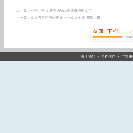
上一篇：
不拘一格 全新奥迪Q2L在成都潮酷上市
下一篇：
众泰汽车的华丽转身 ——众泰全新T600上市
顶一下
(89)
100
关于我们
-
合作伙伴
-
广告服