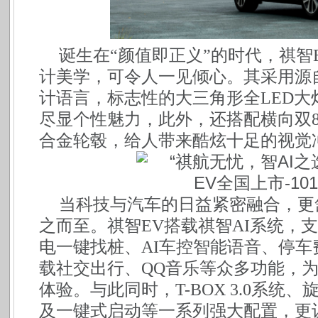
诞生在
“颜值即正义”的时代，祺智
计美学，可令人一见倾心。其采用源自“L
计语言，标志性的大三角形全LED大
尽显个性魅力，此外，还搭配横向双8 
合金轮毂，给人带来酷炫十足的视觉
当科技与汽车的日益紧密融合，更
之而至。祺智
EV搭载祺智AI系统，支
电一键找桩、AI车控智能语音、停
载社交出行、QQ音乐等众多功能，
体验。与此同时，T-BOX 3.0系
及一键式启动等一系列强大配置，更