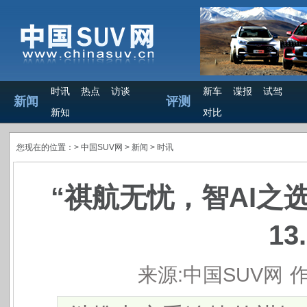
时讯
热点
访谈
新车
谍报
试驾
新闻
评测
新知
对比
您现在的位置：>
中国SUV网
> 新闻 >
时讯
“祺航无忧，智AI之
13
来源:中国SUV网
作