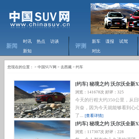
时讯
热点
访谈
新车
谍报
试驾
新闻
评测
新知
对比
您现在的位置： >
中国SUV网
> 去西藏 >
约车
[
约车
]
秘境之约 沃尔沃全新X
浏览：141678次 好评：325
今天的行程大约350公里，从
兴奋，因为今天就能够看到心
了...
[查看详情]
[
约车
]
秘境之约 沃尔沃全新X
浏览：117307次 好评：228