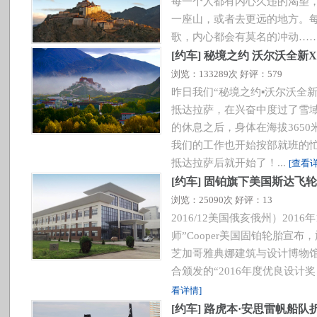
每一个人都有内心久违的渴望
一座山，或者去更远的地方。
歌，内心都会有莫名的冲动…….
[
约车
]
秘境之约 沃尔沃全新X
浏览：133289次 好评：579
昨日我们“秘境之约▪沃尔沃全新
抵达拉萨，在兴奋中度过了雪
的休息之后，身体在海拔365
我们的工作也开始按部就班的
抵达拉萨后就开始了！...
[查看详
[
约车
]
固铂旗下美国斯达飞轮胎SF
浏览：25090次 好评：13
2016/12美国俄亥俄州）201
师”Cooper美国固铂轮胎宣布
芝加哥雅典娜建筑与设计博物
合颁发的“2016年度优良设计奖（GO
看详情]
[
约车
]
路虎本·安思雷帆船队