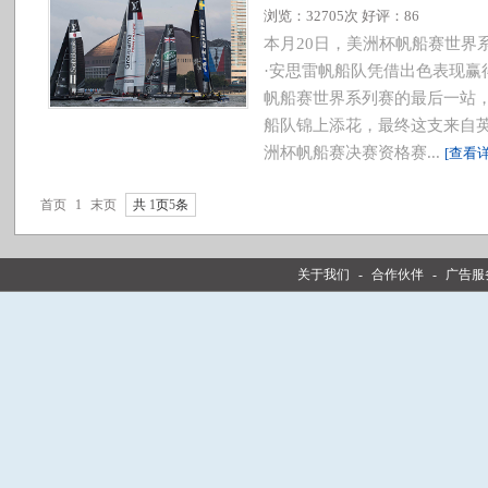
浏览：32705次 好评：86
本月20日，美洲杯帆船赛世界
·安思雷帆船队凭借出色表现赢
帆船赛世界系列赛的最后一站，
船队锦上添花，最终这支来自
洲杯帆船赛决赛资格赛...
[查看详
首页
1
末页
共
1
页
5
条
关于我们
-
合作伙伴
-
广告服