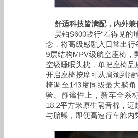
舒适科技皆满配，内外兼
昊铂S600践行“看得见
念，将高级感融入日常出行
9层结构MPV级航空座椅，
空级睡眠头枕，单把座椅品
开启座椅按摩可从肩颈到腰
椅调至143度同级最大躺
验。静谧性上，新车全系
18.2平方米原生隔音棉，
与胎噪，即便高速行车舱内