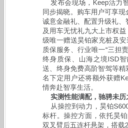
发布会现场，Keep活
同步揭晓。购车用户可享现
诚意金融礼、配置升级礼、
及用车无忧礼九大上市权益，
级唯一赠送昊铂家充桩及安
质保服务、行业唯一“三担
终身质保、山海之境ISD
送、终身免费高阶智驾等精彩福
名下定用户还将额外获赠K
情奔赴智享生活。
实测性能满配，驰骋未历
从操控到动力，昊铂S60
标杆。操控方面，依托昊铂
双叉臂后五连杆悬架，搭载2