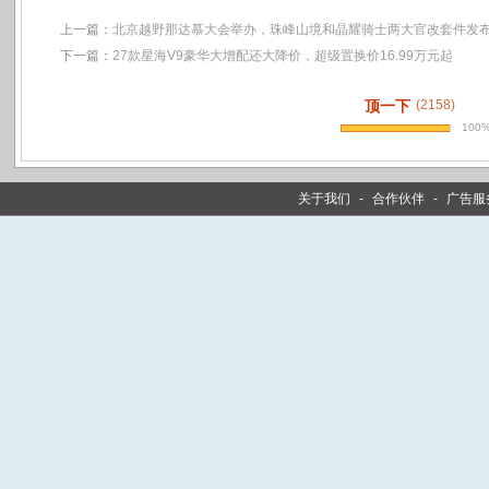
上一篇：
北京越野那达慕大会举办，珠峰山境和晶耀骑士两大官改套件发
下一篇：
27款星海V9豪华大增配还大降价，超级置换价16.99万元起
顶一下
(2158)
100
关于我们
-
合作伙伴
-
广告服