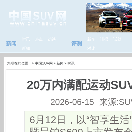
时讯
热点
访谈
新车
谍报
试驾
新闻
评测
新知
对比
您现在的位置：>
中国SUV网
> 新闻 >
时讯
20万内满配运动SU
2026-06-15
来源:S
6月12日，以“智享生