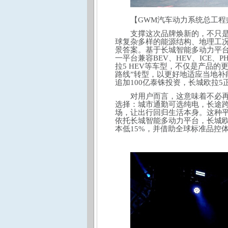
【GWM汽车动力系统总工程
支撑这次品牌焕新的，不只
球复杂多样的能源结构、地理工
景答案。基于长城智能多动力平台
一平台兼容BEV、HEV、ICE
拉5 HEV等车型，不仅是产品
路线”转型，以更好地适应当地补
追加100亿泰铢投资，长城欧拉
对用户而言，这意味着不必
选择：城市通勤可选纯电，长途
场，让出行回归生活本身。这种
依托长城智能多动力平台，长城欧
本低15%，并借助全球标准品控