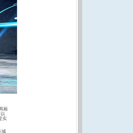
两厢
。以
是实
多城