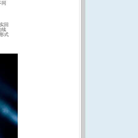
不同
实回
的续
形式