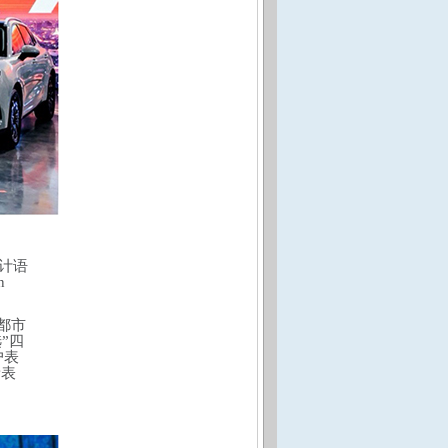
计语
n
都市
”四
户表
新表