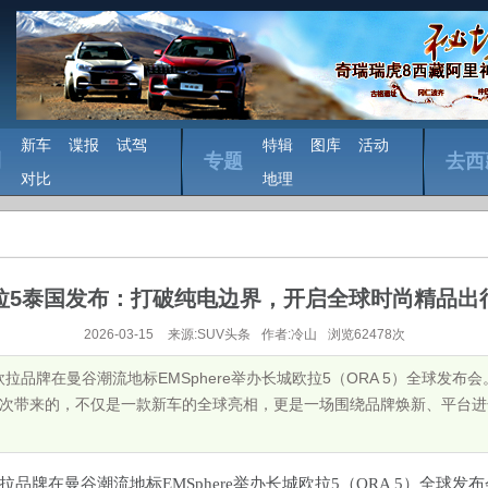
新车
谍报
试驾
特辑
图库
活动
测
专题
去西
对比
地理
拉5泰国发布：打破纯电边界，开启全球时尚精品出
2026-03-15
来源:SUV头条
作者:冷山
浏览62478次
汽车欧拉品牌在曼谷潮流地标EMSphere举办长城欧拉5（ORA 5）全球发
此次带来的，不仅是一款新车的全球亮相，更是一场围绕品牌焕新、平台进
欧拉品牌在曼谷潮流地标EMSphere举办长城欧拉5（ORA 5）全球发