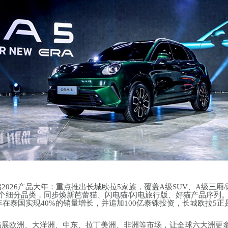
026产品大年：重点推出长城欧拉5家族，覆盖A级SUV、A级三厢/
等多个细分品类，同步焕新芭蕾猫、闪电猫/闪电旅行版、好猫产品序列
年在泰国实现40%的销量增长，并追加100亿泰铢投资，长城欧拉5正
拓展欧洲、大洋洲、中东、拉丁美洲、非洲等市场，让全球六大洲更