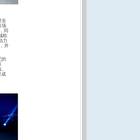
对全
有场
，同
城欧
动力
长，并
配的
市
值。
保成