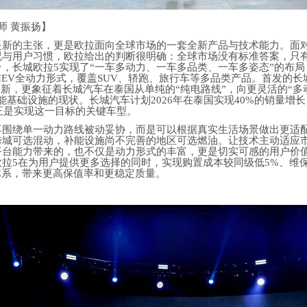
师 黄振扬】
是新的主张，更是欧拉面向全球市场的一套全新产品与技术能力。面
况与用户习惯，欧拉给出的判断很明确：全球市场没有标准答案，只
，长城欧拉5实现了“一车多动力、一车多品类、一车多姿态”的布局
、PHEV全动力形式，覆盖SUV、轿跑、旅行车等多品类产品。首发的长
的更新，更象征着长城汽车在泰国从单纯的“纯电路线”，向更灵活的“多
能基础设施的现状。长城汽车计划2026年在泰国实现40%的销量增
5正是实现这一目标的关键车型。
再围绕单一动力路线被动妥协，而是可以根据真实生活场景做出更适
跨城可选混动，补能设施尚不完善的地区可选燃油。让技术主动适应
平台能力带来的，也不仅是动力形式的丰富，更是切实可感的用户价
拉5在为用户提供更多选择的同时，实现购置成本较同级低5%、维
体系，带来更高保值率和更稳定质量。