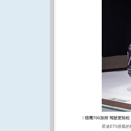
猎鹰700加持 驾驶更轻松
l
星途ET5搭载