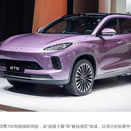
的猎鹰700智能辅助驾驶，由“超级大脑”和“敏锐感官”组成，以强大的软硬