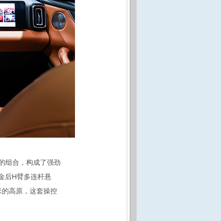
机的组合，构成了强劲
金后H臂多连杆悬
米的高原，这套操控