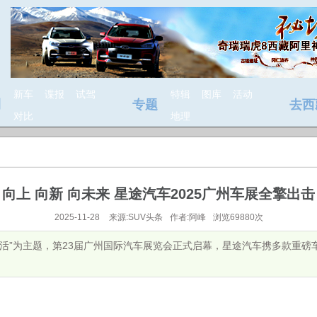
新车
谍报
试驾
特辑
图库
活动
测
专题
去西
对比
地理
向上 向新 向未来 星途汽车2025广州车展全擎出击
2025-11-28
来源:SUV头条
作者:阿峰
浏览69880次
 新生活”为主题，第23届广州国际汽车展览会正式启幕，星途汽车携多款重磅