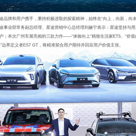
途品牌和用户携手，秉持积极进取的探索精神，始终在“向上，向新，向未
途事业部常务副总经理、星途营销中心总经理刘赫宁表示：星途坚持与用
户；本次广州车展亮相的三款力作——“体验向上”精致生活家ET5、“价值
来”边界定义者ES7 GT，将精准契合用户期待并回应用户价值主张。