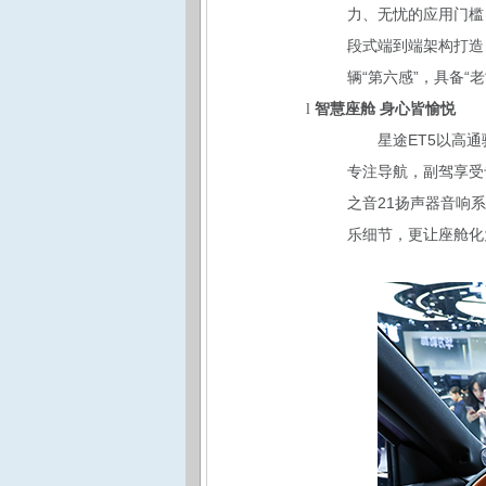
力、无忧的应用门槛
段式端到端架构打造
辆“第六感”，具备
智慧座舱 身心皆愉悦
l
星途ET5以高
专注导航，副驾享受
之音21扬声器音响系
乐细节，更让座舱化