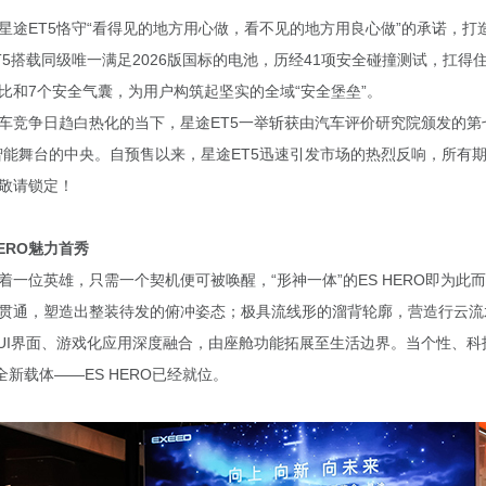
星途ET5恪守“看得见的地方用心做，看不见的地方用良心做”的承诺，打
5搭载同级唯一满足2026版国标的电池，历经41项安全碰撞测试，扛得住
占比和7个安全气囊，为用户构筑起坚实的全域“安全堡垒”。
车竞争日趋白热化的当下，星途ET5一举斩获由汽车评价研究院颁发的第
智能舞台的中央。自预售以来，星途ET5迅速引发市场的热烈反响，所有期待
敬请锁定！
HERO魅力首秀
着一位英雄，只需一个契机便可被唤醒，“形神一体”的ES HERO即为此
贯通，塑造出整装待发的俯冲姿态；极具流线形的溜背轮廓，营造行云流
题UI界面、游戏化应用深度融合，由座舱功能拓展至生活边界。当
个性、科
的全新载体——
ES HERO
已经就位。