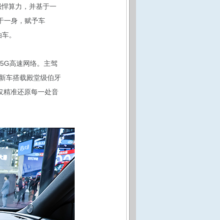
强悍算力，并基于一
于一身，赋予车
泊车。
5G高速网络。主驾
新车搭载殿堂级伯牙
不仅精准还原每一处音