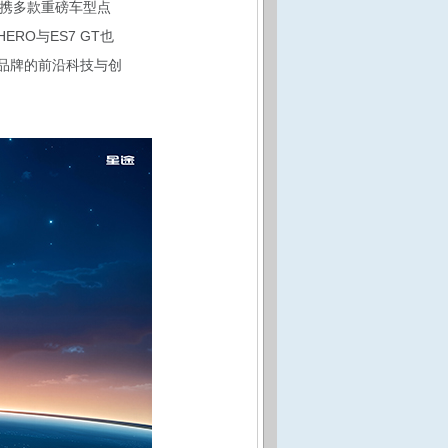
车携多款重磅车型点
ERO与ES7 GT也
途品牌的前沿科技与创