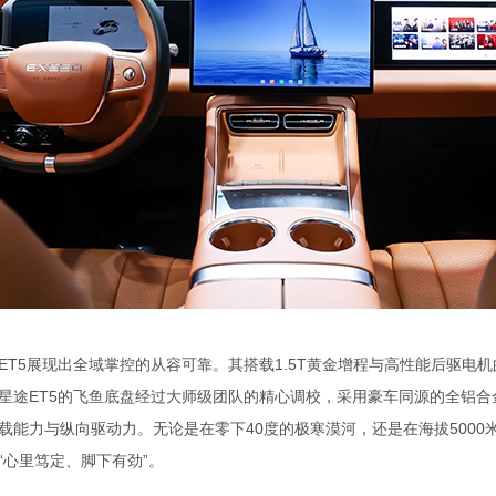
ET5展现出全域掌控的从容可靠。其搭载1.5T黄金增程与高性能后驱电
星途ET5的飞鱼底盘经过大师级团队的精心调校，采用豪车同源的全铝合
载能力与纵向驱动力。无论是在零下40度的极寒漠河，还是在海拔5000
“心里笃定、脚下有劲”。