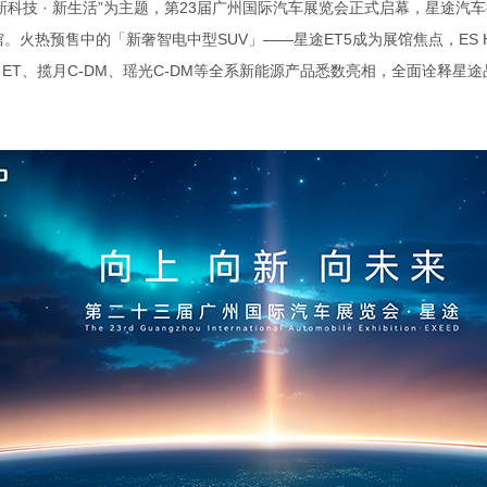
“新科技 · 新生活”为主题，第23届广州国际汽车展览会正式启幕，星途汽
馆。火热预售中的
「
新奢智电中型SUV
」
——星途ET5成为展馆焦点，ES H
、ET、揽月C-DM、瑶光C-DM等全系新能源产品悉数亮相，全面诠释星