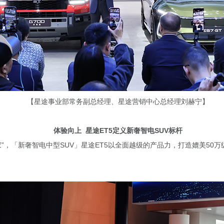
【星途事业部常务副总经理、星途营销中心总经理刘赫宁】
体验向上 星途ET5定义新奢智电SUV标杆
家”，「新奢智电中型SUV」星途ET5以全面越级的产品力，打造媲美50