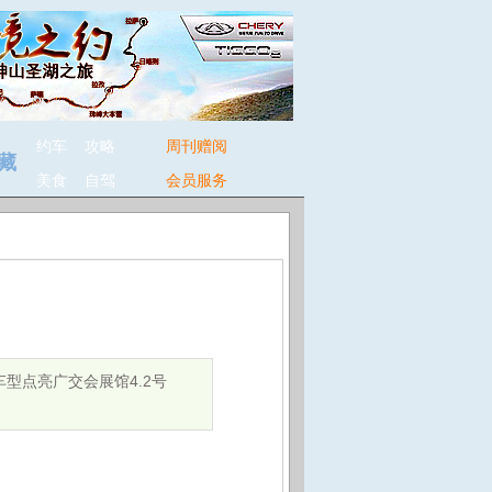
约车
攻略
周刊赠阅
藏
美食
自驾
会员服务
车型点亮广交会展馆4.2号