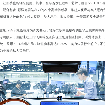
，让新手也能轻松使用。其中，全球首发征程®6P芯片，拥有560TOPS
，配合包含1颗激光雷达在内的27个高精传感器，集超人反应与类人思考
“老司机五大技能包”：超人反应、类人思考、拟人控车、全景漫游及全场景
通骁龙8255车规级芯片为算力基石，轻松驾驭同级独有的豪华三联屏并畅享
专属娱乐，且能通过三指飞屏等交互实现主副屏相互协同。听觉体验上，
统，采用7.1.4声道布局，峰值功率高达1080W，实力位居行业前沿，
为专属的私人音乐厅。