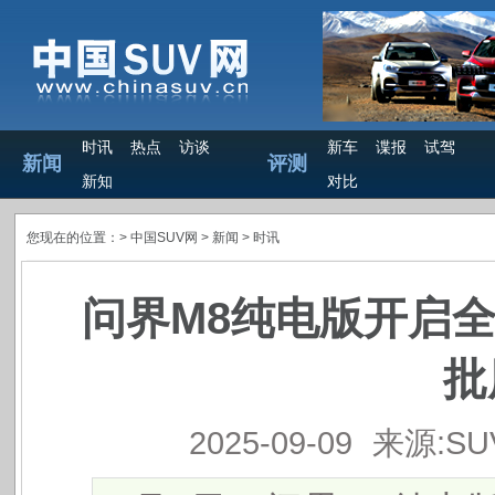
时讯
热点
访谈
新车
谍报
试驾
新闻
评测
新知
对比
您现在的位置：>
中国SUV网
> 新闻 >
时讯
问界M8纯电版开启
批
2025-09-09
来源:S