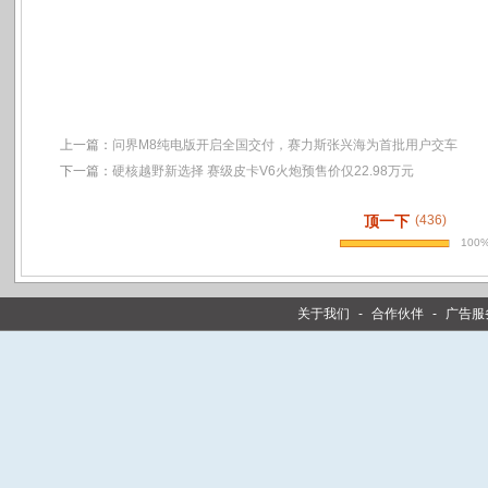
上一篇：
问界M8纯电版开启全国交付，赛力斯张兴海为首批用户交车
下一篇：
硬核越野新选择 赛级皮卡V6火炮预售价仅22.98万元
顶一下
(436)
100
关于我们
-
合作伙伴
-
广告服