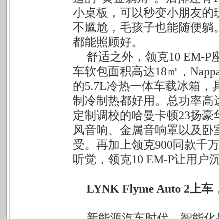
小桌板，可以秒变小朋友的
不尴尬，毛孩子也能随便躺。
都能照顾好。
舒适之外，领克10 EM
车软包面积高达18㎡，Na
的5.7L冷热一体车载冰箱
制冷制热都好用。总功率高达1
定制调校的哈曼卡顿23扬
风音响、金属音响罩以及卧
受。再加上领克900同款千
听觉，领克10 EM-P让用
LYNK Flyme Auto 2
上车
新能源汽车时代，智能化是