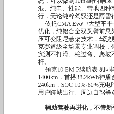
统，可以做到10ms瞬时响
混、纯电、性能、雪地四种
行，无论纯粹驾驭还是雨雪
依托CMA Evo中大型车
优化，纯铝合金双叉臂前悬
压可变阻尼悬架技术，驾驶
克赛道级全场景专业调校，领克1
实测不打滑、稳过弯、爬坡
杆。
领克10 EM-P续航表现
1400km，首搭38.2kW
240km，SOC 10%-6
用户跨城出行、周边自驾等
辅助驾驶再进化，不管新