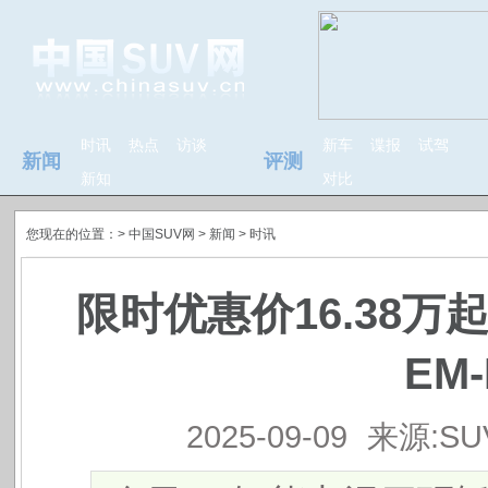
时讯
热点
访谈
新车
谍报
试驾
新闻
评测
新知
对比
您现在的位置：>
中国SUV网
> 新闻 >
时讯
限时优惠价16.38
EM
2025-09-09
来源:S