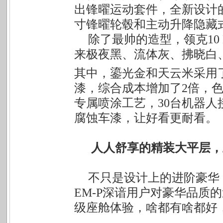
出锋曜运动套件，全新设计
寸锋曜轮毂和主动升降隐藏
除了最帅的造型，领克10 
来极夜黑、流体灰、拂晓白
其中，鎏光金和天云米采用了默克
漆，综合成本增加了2倍，色
专属喷涂工艺，30台机器人
腐蚀车漆，让好看更耐看。
人人舒享的精装大平层，
不只是设计上的进阶豪华
EM-P深谙用户对豪华品质
级座舱体验，啥都有啥都好