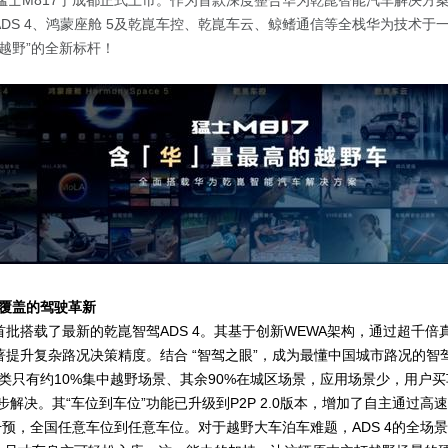
风猛士M817于成都正式上市。作为首款深度整合华为乾崑智能汽车解决方
ADS 4、鸿蒙座舱 5及乾崑车控、乾崑车云、鲸鳍通信等全栈华为技术于
越野”的全新标杆！
覆盖的驾驶革新
7首批搭载了最新的乾崑智驾ADS 4。其基于创新WEWA架构，通过超千
，显著提升复杂路况决策精度。结合 “智驾之眼”，成为最懂中国城市路况的智
类只有约10%集中越野场景、其余90%在城区场景，应用场景少，用户
一步解决。其“车位到车位”功能已升级到P2P 2.0版本，增加了自主通过高
干预，全国任意车位到任意车位。对于越野大车泊车难题，ADS 4的全场景