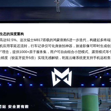
生态的深度重构
S高达92.5%。这次猛士M817搭载的鸿蒙座舱5进一步迭代，构建起多终
机应用零延迟流转，行车记录仪可化身旅拍神器，旅途影像可即时生成创
野”理念，提供1000+原子服务集，用户可自由组合小憩模式、露营模式
定位精度（较蓝牙提升5倍）实现无感解锁，乾崑云瞰系统更支持手机远程