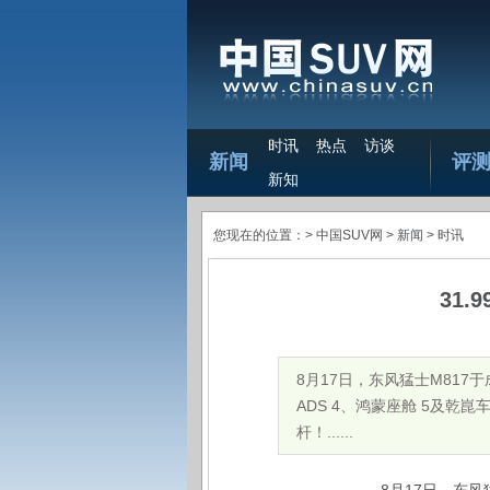
时讯
热点
访谈
新闻
评
新知
您现在的位置：>
中国SUV网
> 新闻 >
时讯
31
​8月17日，东风猛士M8
ADS 4、鸿蒙座舱 5及
杆！......