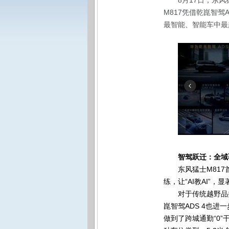
8
月17日，东
M817凭借乾崑智驾
最智能、智能车中最
智驾跃迁：全域
东风猛士M81
练，让“AI教AI”
对于传统越野品
崑智驾ADS 4也进
做到了跨城通勤“0”