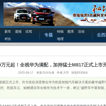
新车
谍报
试驾
特辑
图库
活动
测
专题
去西
对比
地理
.99万元起！全栈华为满配，加持猛士M817正式上市
2025-08-17
来源:SUV头条
作者:方芳
浏览85308次
17于成都正式上市。作为首款深度整合华为乾崑智能汽车解决方案的豪华越野
乾崑车控、乾崑车云、鲸鳍通信等全栈华为技术于一身，树立“越野车中最智能