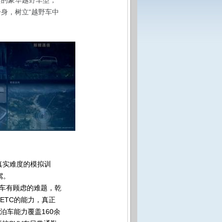
案的豪华越野车型，
一身，树立“越野车中
倍真实难度的模拟训
驾。
买车有顾虑的难题，乾
速ETC的能力，真正
泊车能力覆盖160余