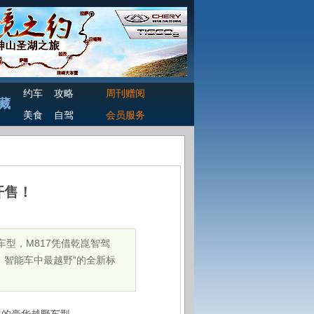
约车
攻略
周刊赠阅
藏
美食
自驾
会员服务
开售！
车型，M817凭借乾崑智驾
、智能车中最越野”的全新标