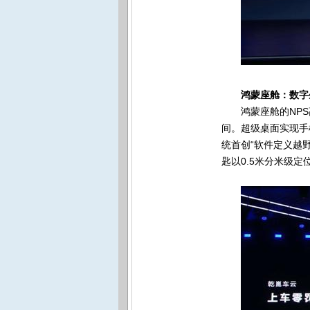
鸿蒙座舱：数字
鸿蒙座舱的NP
间。超级桌面实现手
统首创“软件定义越
匙以0.5米分米级