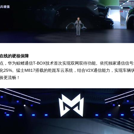
在线的硬核保障
点，华为鲸鳍通信T-BOX技术首次实现双网双待功能。依托独家通信信
化25%。猛士M817搭载的乾崑车云系统，结合V2X通信能力，实现车辆
验更流畅！