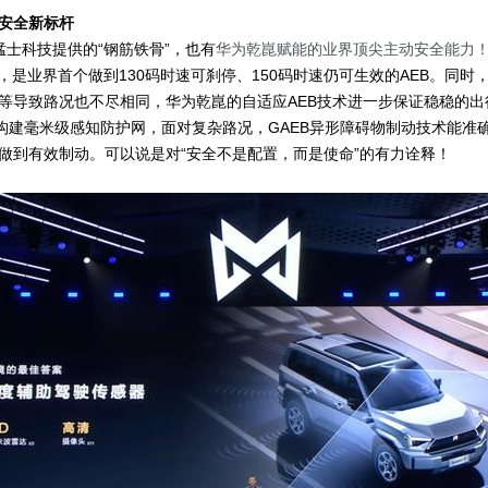
安全新标杆
猛士科技提供的“钢筋铁骨”，也有
华为乾崑赋能的业界顶尖主动安全能力
，是业界首个做到130码时速可刹停、150码时速仍可生效的AEB。同时
等导致路况也不尽相同，华为乾崑的自适应AEB技术进一步保证稳稳的出
构建毫米级感知防护网，
面对复杂路况，GAEB异形障碍物制动技术能准
做到有效制动。可以说是对“安全不是配置，而是使命”的有力诠释！