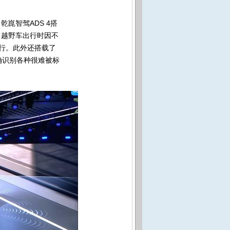
！
乾崑智驾ADS 4搭
，越野车
出行时因不
行。此外还搭载了
确识别各种很难被标