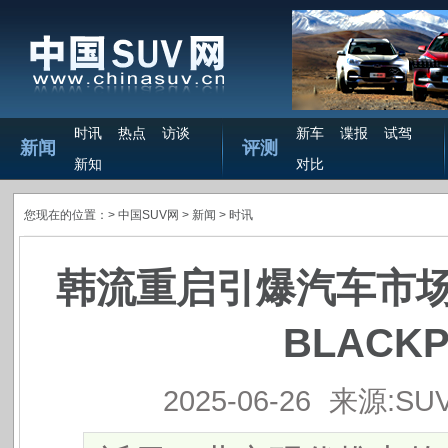
时讯
热点
访谈
新车
谍报
试驾
新闻
评测
新知
对比
您现在的位置：>
中国SUV网
> 新闻 >
时讯
韩流重启引爆汽车市场
BLACK
2025-06-26
来源:SU