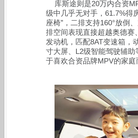
库斯途则是20万内合资M
级中几乎无对手，61.7%得
座椅”，二排支持160°放
排空间表现直接超越奥德赛、M6 
发动机，匹配8AT变速箱，
寸大屏、L2级智能驾驶辅
于喜欢合资品牌MPV的家