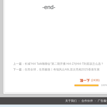
-end-
上一篇：
长城“Hi4 Talk嗨聊会”第二期开播 Hi4-Z与Hi4-T到底该怎么选？
下一篇：
生而全球，生而极致丨奇瑞风云A9L首次亮相2025香港车展
顶一下
(2436)
100
关于我们
-
合作伙伴
-
广告服