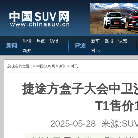
时讯
热点
访谈
新车
谍报
试驾
新闻
评测
新知
对比
您现在的位置：>
中国SUV网
> 新闻 >
时讯
捷途方盒子大会中卫沙
T1售价
2025-05-28
来源:SU