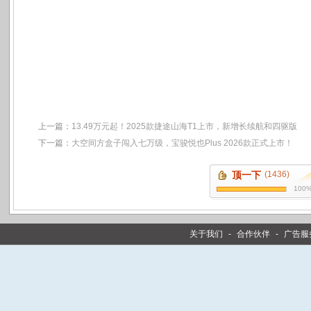
上一篇：
13.49万元起！2025款捷途山海T1上市，新增长续航和四驱版
下一篇：
大空间方盒子闯入七万级，宝骏悦也Plus 2026款正式上市！
顶一下
(1436)
100
关于我们
-
合作伙伴
-
广告服