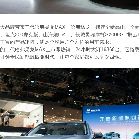
大品牌带来二代哈弗枭龙MAX、哈弗猛龙、魏牌全新高山、全
坦克300虎克版、山海炮Hi4-T、长城灵魂摩托S2000GL“腾
丰富的产品矩阵，满足全球用户全方位的用车需求。
的二代哈弗枭龙MAX上市即热销，24小时大订16368台。它搭载
引领全民新能源四驱时代，让每个家庭都可以享受四驱。