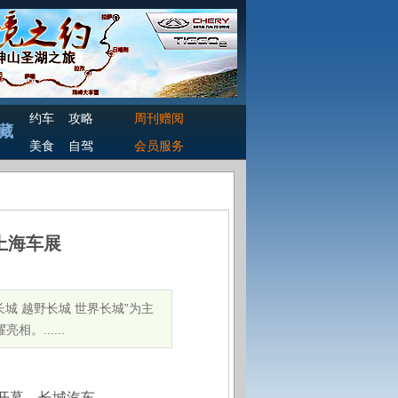
约车
攻略
周刊赠阅
藏
美食
自驾
会员服务
上海车展
城 越野长城 世界长城”为主
......
开幕
，长城汽车