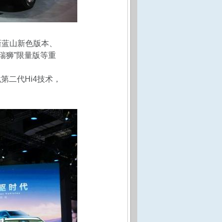
新蓝山新色版本、
云瑞狮”限量版等重
第二代Hi4技术，