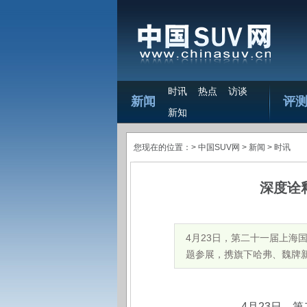
时讯
热点
访谈
新闻
评
新知
您现在的位置：>
中国SUV网
> 新闻 >
时讯
深度诠
4月23日，第二十一届上海
题参展，携旗下哈弗、魏牌新能
4
月23日，
第