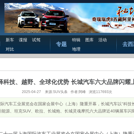
新车
谍报
试驾
特辑
图库
活动
测
专题
去西
对比
地理
释科技、越野、全球化优势 长城汽车六大品牌闪耀
2025-04-27
来源:SUV头条
作者:阿峰
浏览117693次
国际汽车工业展览会在国家会展中心（上海）隆重开幕，长城汽车以“科技长
源、坦克SUV、欧拉、长城炮、长城灵魂摩托六大品牌近40辆展车闪耀亮相。
二十一届上海国际汽车工业展览会在国家会展中心（上海）隆重