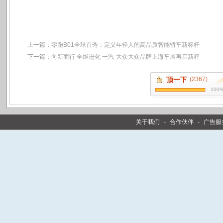
上一篇：
零跑B01全球首秀：定义年轻人的高品质智能轿车新标杆
下一篇：
向新而行 全维进化 一汽-大众大众品牌上海车展再启新程
顶一下
(2367)
100
关于我们
-
合作伙伴
-
广告服