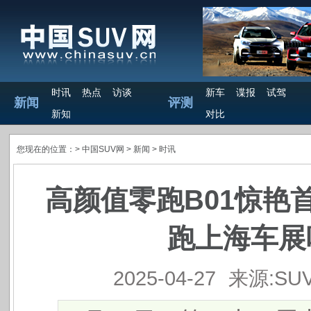
时讯
热点
访谈
新车
谍报
试驾
新闻
评测
新知
对比
您现在的位置：>
中国SUV网
> 新闻 >
时讯
高颜值零跑B01惊艳
跑上海车展
2025-04-27
来源:SU