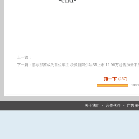
上一篇：
下一篇：
那尔那茜成为首位车主 极狐新阿尔法S5上市 11.98万起售加量不
顶一下
(437)
100
关于我们
-
合作伙伴
-
广告服