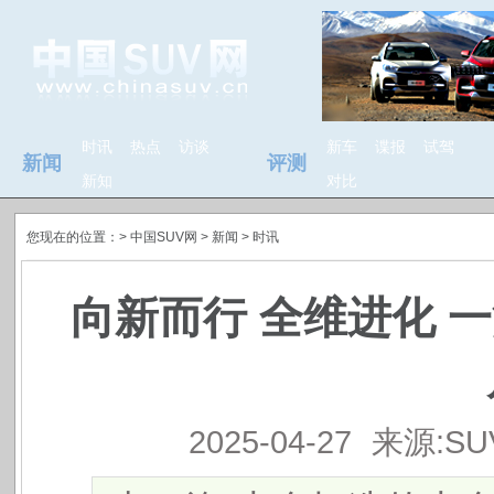
时讯
热点
访谈
新车
谍报
试驾
新闻
评测
新知
对比
您现在的位置：>
中国SUV网
> 新闻 >
时讯
向新而行 全维进化 
2025-04-27
来源:S