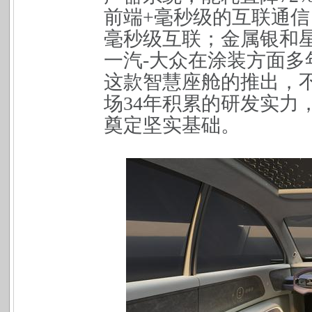
前端+毫秒级的互联
通信
毫秒级互联；金属银和
一汽-大众在涂装方面
这款智慧座舱的推出，
场
34
年积
累的研发实力
奠定坚实基础。