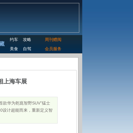
约车
攻略
周刊赠阅
藏
美食
自驾
会员服务
相上海车展
首款华为乾崑智野SUV”猛士
.0设计超能而来，重新定义智