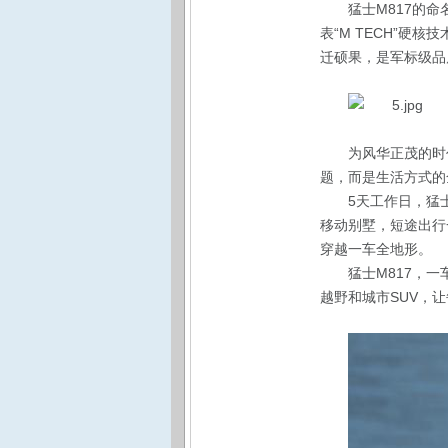
猛士M817的
表“M TECH”硬核
迁
硕果
，是军标级品
为
风华正茂的时
题，而是生活方式的
5
天工作日，猛
移动别墅，短途出行
穿越一车全地形。
猛士M817，
越野和城市SUV，