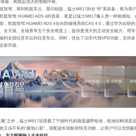
智”体验，构筑起强大的智能中枢。
崑智驾，再到乾崑车云、星闪钥匙，猛士M817的全“华”系装备，
将
为用
智驾 HUAWEI ADS 4的首搭，更是让猛士M817像人
类
一样能感知、
，乾崑智驾 HUAWEI ADS 4全向防碰撞系统CAS 4.0，通过华为自
、全天候、全场景
等
五个安全维度上，提供更强大的主动安全能力。用车
做到全国任意车位到任意车位。同时，优化了泊车代驾VPD功能，支持
全新升级。
大脑”之外，猛士M817还搭载了宁德时代的骁遥越野电池，电池结构强度
效又冻不坏的“极地心脏”，搭配超长续航和快充功能，让用户可以无惧极
进阶，东方醒狮融入未来科技