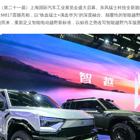
25（第二十一届）上海国际汽车工业展览会盛大启幕。东风猛士科技全新旗
士M817震撼亮相，以“铁血
猛士
+
满血华为”的深度融合、颠覆性的智能越
超能而来，重新定义智能电动越野新标准，以鲸吞之势改写智能越野汽车版