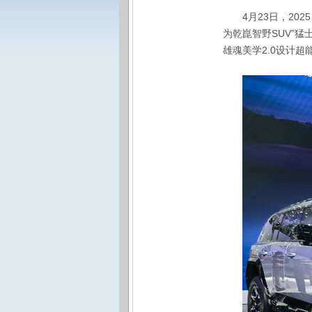
4
月23日，20
为乾崑智野SUV”猛
雄魂美学2.0设计