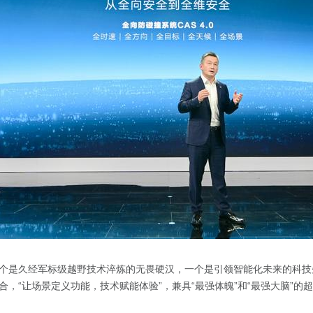
个是久经军标级越野技术淬炼的无畏硬汉，一个是引领智能化未来的科技
，“让场景定义功能，技术赋能体验”，兼具“最强体魄”和“最强大脑”的超