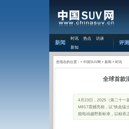
时讯
热点
访谈
新闻
评
新知
您现在的位置：>
中国SUV网
> 新闻 >
时讯
全球首款
4月23日，2025（第二
M817震撼亮相，以“铁血
能电动越野新标准，以鲸吞之势