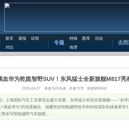
新车
谍报
试驾
特辑
图库
活动
测
专题
去西
对比
地理
满血华为乾崑智野SUV！东风猛士全新旗舰M817亮
2025-04-27
来源:SUV头条
作者:方芳
浏览86506次
十一届）上海国际汽车工业展览会盛大启幕。东风猛士科技全新旗舰——“全球
猛士+满血华为”的深度融合、颠覆性的智能越野技术和持续进阶的雄魂美学2
改写智能越野汽车版图。......