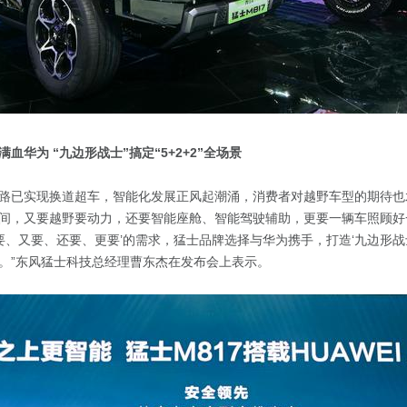
满血华为 “九边形战士”
搞定
“5+2+2”全场景
路已实现换道超车，智能化发展正风起潮涌，消费者对越野车型的期待也
间，又要越野要动力，还要智能座舱、智能驾驶辅助，更要一辆车照顾好
既要、又要、还要、更要’的需求，猛士品牌选择与华为携手，打造‘九边形战
。”东风猛士科技总经理曹东杰在发布会上表示。