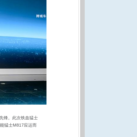
先锋。此次铁血
猛士
能猛士M817
应运而