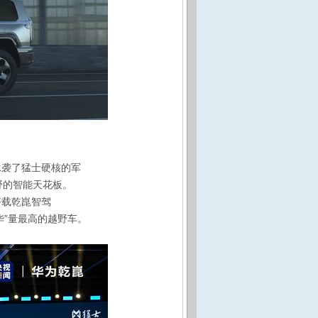
承袭了猛士硬核的军
野的智能天花板。
搭载乾崑智驾
“华”量最高的越野车。