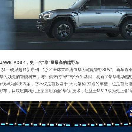
UAWEI ADS 4，史上含“华”量最高的越野车
启
猛士硬派越野新序列，定位“全球首款满血华为乾崑智野SUV”。新车既
华为领先的智能科技，与生俱来的“智”“野”双生基因，刷新了豪华电动越
用全栈华为解决方案，它不仅是首款基于“天元架构”打造的车型，也是首批
 4的越野车，从底层架构到上层应用的全“华”系技术，让猛士M817成为史上含