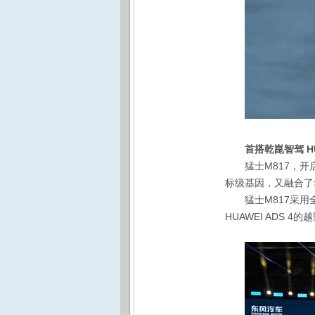
首搭乾崑智驾 H
猛士M817，
开
标级基因，又融合了
猛士M817采
HUAWEI ADS