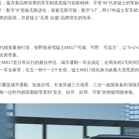
命名，蕴含着品牌深厚的
军车制造
底蕴与创新精神。字母“M”代表猛士的军
技术；数字“8”意喻无限进化，探索无限可能；数字“17”，即17年
猛士
军
车研
质的延续，亦是猛士“无畏·征服”品牌理念的传承。
代精英量身打造，智野新座驾猛士M817
“
可城、可野、可远方
”
，让“5+2
全新答案。
士M817是日常出行的最佳伴侣，城市通勤一车全搞定；在周末的2天时间
一车全家享；在五一和十一2个长假，猛士M817就化身为纵横大漠荒原
一车覆盖城市通勤、短途自驾，长途穿越三大场景，三合一超级装备的顶
级
让每一位时代精英都能享受到
“
安全、好开、好用、可靠
”
的智能驾驶体验。