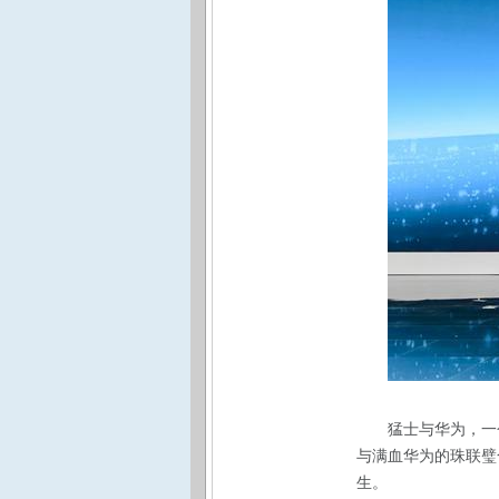
猛士与华为，一
与满血华为的珠联璧合
生
。