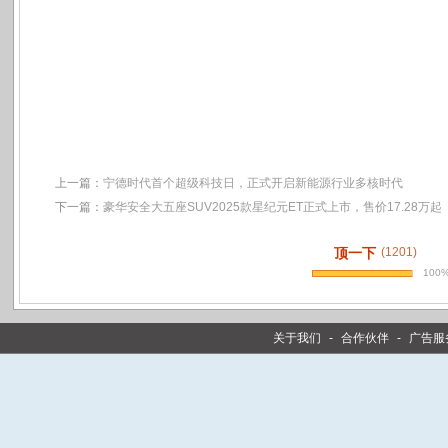
上一篇：
宁德时代首个超级科技日，正式开启新能源行业多核时代
下一篇：
豪华安全大五座SUV2025款星纪元ET正式上市，售价17.28万起
顶一下
(1201)
100
关于我们
-
合作伙伴
-
广告服