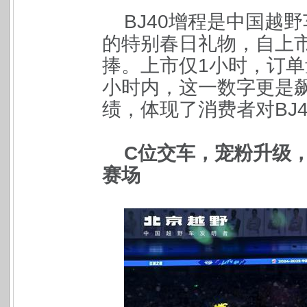
BJ40
增程是中国越野
的特别春日礼物，自上
捧。上市仅1小时，订单
小时内，这一数字更是飙
绩，体现了消费者对BJ
C
位交车，宠粉升级，
赛场