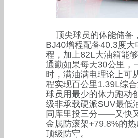
顶尖球员的体能储备
BJ40增程配备40.3度
程，加上82L大油箱能
通勤如果每天30公里，
时，满油满电理论上可从
程实现百公里1.39L
球员用最少的体力跑动创
级非承载硬派SUV最低
同库里投三分——又快又
金属防滚架+79.8%
顶级防守。