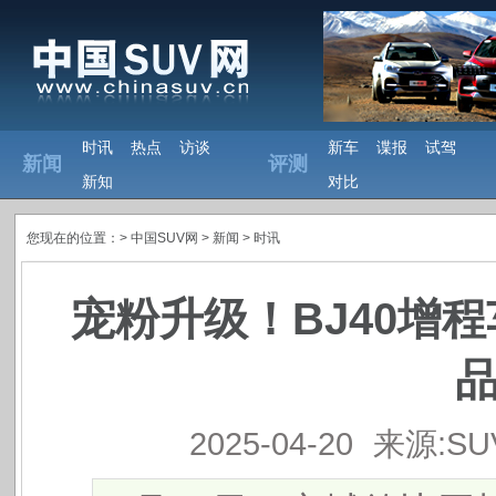
时讯
热点
访谈
新车
谍报
试驾
新闻
评测
新知
对比
您现在的位置：>
中国SUV网
> 新闻 >
时讯
宠粉升级！BJ40增
品
2025-04-20
来源:S