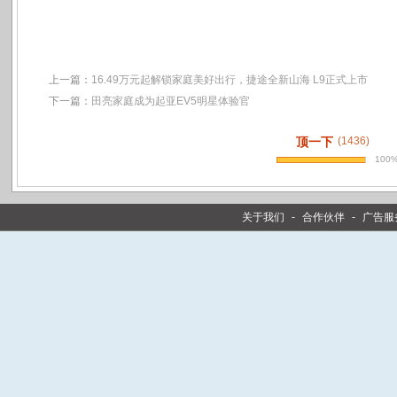
上一篇：
16.49万元起解锁家庭美好出行，捷途全新山海 L9正式上市
下一篇：
田亮家庭成为起亚EV5明星体验官
顶一下
(1436)
100
关于我们
-
合作伙伴
-
广告服