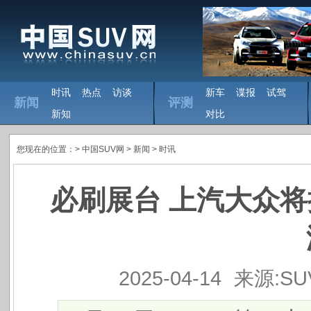
时讯
热点
访谈
新车
谍报
试驾
新闻
评测
新知
对比
您现在的位置：>
中国SUV网
> 新闻 >
时讯
必刷展台 上汽大众将
2025-04-14
来源:S