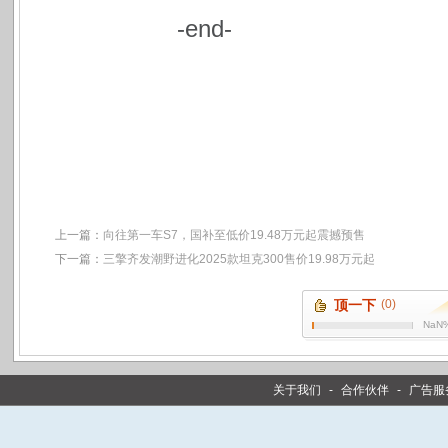
-end-
上一篇：
向往第一车S7，国补至低价19.48万元起震撼预售
下一篇：
三擎齐发潮野进化2025款坦克300售价19.98万元起
顶一下
(0)
NaN
关于我们
-
合作伙伴
-
广告服