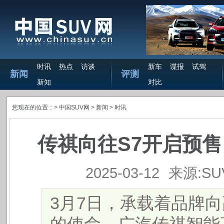
时讯
热点
访谈
新车
谍报
试驾
新闻
评测
新知
对比
您现在的位置：>
中国SUV网
> 新闻 >
时讯
传祺向往S7开启预售
2025-03-12
来源:S
3月7日，承载着品牌