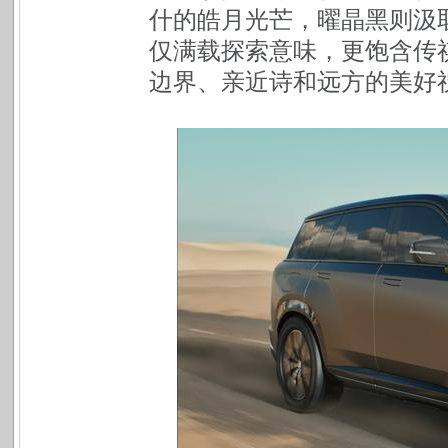
什的皓月光芒，曜晶黑则汲
仅满载探索意味，更饱含传
边界、亲近诗和远方的美好