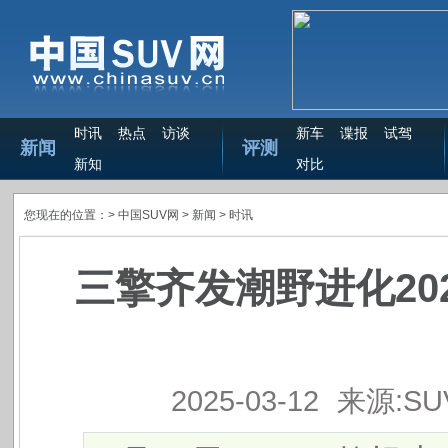
时讯
热点
访谈
新车
谍报
试驾
新闻
评测
新知
对比
您现在的位置：>
中国SUV网
> 新闻 >
时讯
三擎齐发潮野进化202
2025-03-12
来源:S