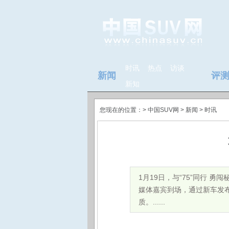
时讯
热点
访谈
新闻
评
新知
您现在的位置：>
中国SUV网
> 新闻 >
时讯
1月19日，与“75”同行 勇
媒体嘉宾到场，通过新车发布、
质。......