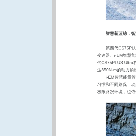
智慧新蓝鲸，智
第四代CS75P
变速器、i-EM智慧
代CS75PLUS 
达350N·m的动力
i-EM
智慧能量管
习惯和不同路况，动态
极限路况环境，也依