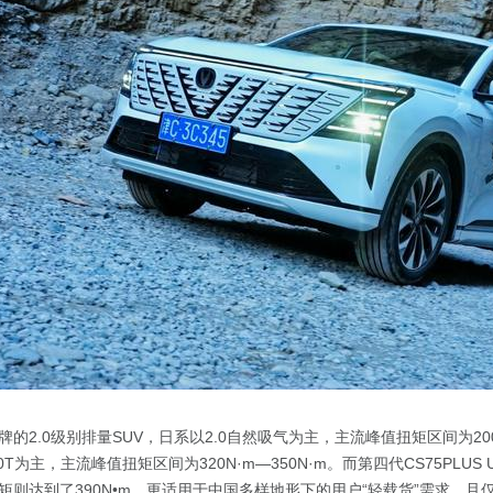
的2.0级别排量SUV，日系以2.0自然吸气为主，主流峰值扭矩区间为200N
T为主，主流峰值扭矩区间为320N·m—350N·m。而第四代CS75PLUS Ul
矩则达到了390N•m，更适用于中国多样地形下的用户“轻载货”需求，且