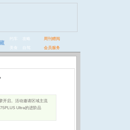
约车
攻略
周刊赠阅
藏
美食
自驾
会员服务
官
京燃擎开启。活动邀请区域主流
US Ultra的进阶品