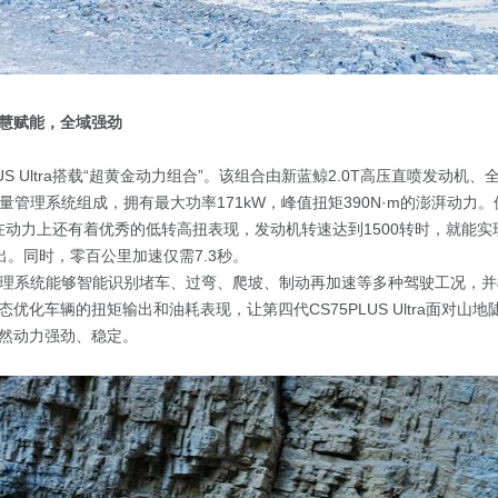
慧赋能，全域强劲
LUS Ultra搭载“超黄金动力组合”。该组合由新蓝鲸2.0T高压直喷发动机、
能量管理系统组成，拥有最大功率171kW，峰值扭矩390N·m的澎湃动力
Ultra在动力上还有着优秀的低转高扭表现，发动机转速达到1500转时，就能
输出。同时，零百公里加速仅需7.3秒。
理系统能够智能识别堵车、过弯、爬坡、制动再加速等多种驾驶工况，并
优化车辆的扭矩输出和油耗表现，让第四代CS75PLUS Ultra面对山
然动力强劲、稳定。