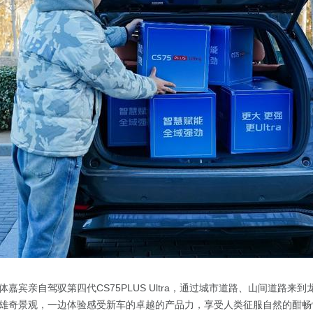
嘉宾亲自驾驭第四代CS75PLUS Ultra，通过城市道路、山间道路来
雄奇景观，一边体验感受新车的卓越的产品力，享受人类征服自然的酣畅