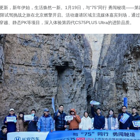
新，新年伊始，生活焕然一新。1月19日，与“75”同行 勇闯秘境——第四代
会暨极限试驾挑战之旅在北京燃擎开启。活动邀请区域主流媒体嘉宾到场，通
越、静态PK等项目，深入体验第四代CS75PLUS Ultra的进阶品质。