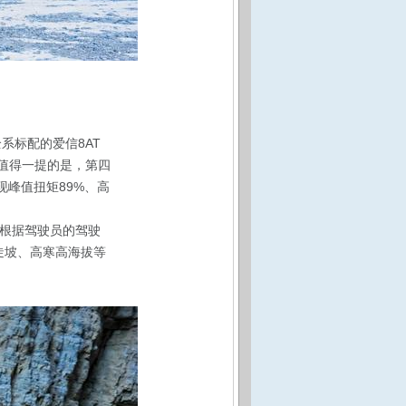
全系标配的爱信8AT
。值得一提的是，第四
实现峰值扭矩89%、高
根据驾驶员的驾驶
地陡坡、高寒高海拔等