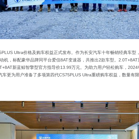
5PLUS Ultra价格及购车权益正式发布。作为长安汽车十年畅销经典车型，
发动机，标配豪华品牌同平台爱信8AT变速器，共推出2款车型。2.0T+8A
.0T+8AT新蓝鲸智擎型官方指导价13.99万元。为助力用户轻松购车，2024年
汽车更为用户准备了多项第四代CS75PLUS Ultra重磅购车权益，数量