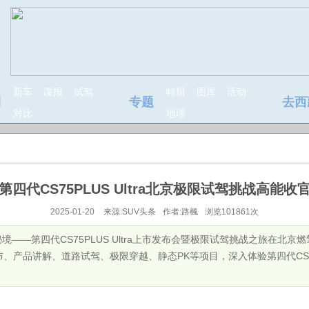
新车
谍报
试驾
特辑
图库
活动
测
专题
去西
对比
地理
第四代CS75PLUS Ultra北京极限试驾挑战高能收
2025-01-20
来源:SUV头条
作者:路楓
浏览101861次
闯秘境——第四代CS75PLUS Ultra上市发布会暨极限试驾挑战之旅在北
产品讲解、道路试驾、极限穿越、静态PK等项目，深入体验第四代CS75PL