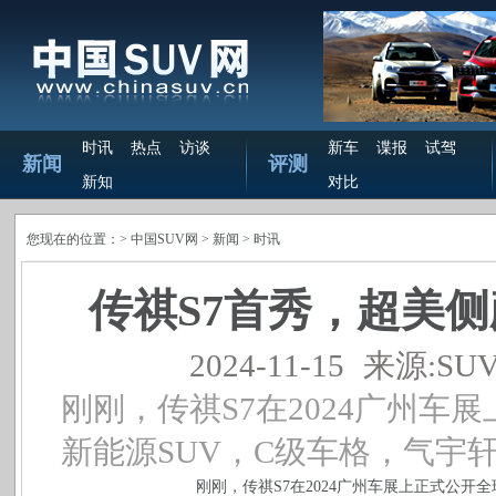
时讯
热点
访谈
新车
谍报
试驾
新闻
评测
新知
对比
您现在的位置：>
中国SUV网
> 新闻 >
时讯
传祺S7首秀，超美
2024-11-15
来源:SU
刚刚，传祺S7在2024广州
新能源SUV，C级车格，气宇轩昂
刚刚，传祺S7在2024广州车展上正式公开