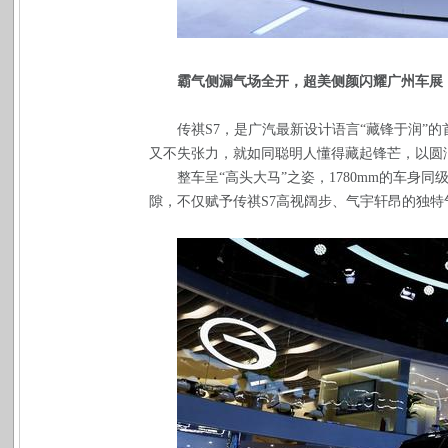
霸气侧漏气场全开，超美侧颜闪耀广州车展
传祺S7，是广汽最新设计语言“藏锋于润”
又不失张力，就如同聪明人懂得藏起锋芒，以圆
整车呈“高头大马”之姿，1780mm的车身同
隙，不仅赋予传祺S7高视阔步、气宇轩昂的独