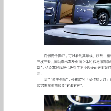
而侧视传祺S7，可以看到其顶线、腰线、
三横三竖共同勾勒出车身侧面立体轮廓与澎湃动
颜”，这次车展现场也吸引了不少观众前来围观
高。
除了“超美侧颜”，传祺S7的「AI情绪大
S7强调车型前脸要“有眼有神”。