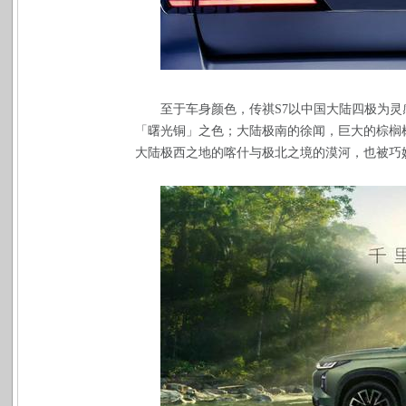
至于车身颜色，传祺S7以中国大陆四极为
「曙光铜」之色；大陆极南的徐闻，巨大的棕榈
大陆极西之地的喀什与极北之境的漠河，也被巧