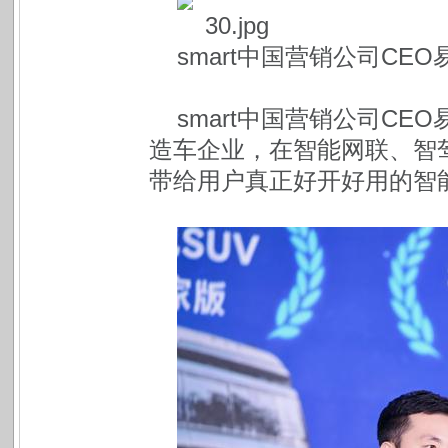
smart中国营销公司CEO
smart中国营销公司C
造车企业，在智能网联、智
带给用户真正好开好用的智