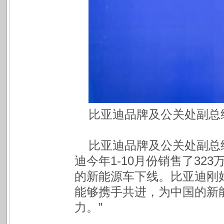
比亚迪品牌及公关处副总
比亚迪品牌及公关处副总
迪今年1-10月份销售了323
的新能源车下线。比亚迪刚
能够携手共进，为中国的新
力。”