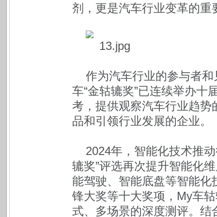
剂，更是汽车行业变革的重
作为汽车行业的参与者和
车“金轱辘奖”已连续举办十
考，提供观察汽车行业趋势
品和引领行业发展的企业。
2024年，智能化技术推
辘奖”评选再次提升智能化
能驾驶、智能底盘等智能化
锋大奖等十大奖项，My车
式、多场景的深度测评。结