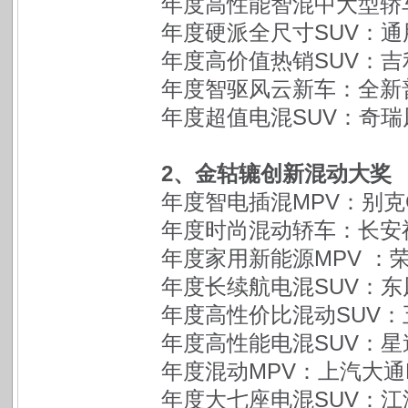
年度高性能智混中大型轿车
年度硬派全尺寸SUV：通
年度高价值热销SUV：吉
年度智驱风云新车：全新
年度超值电混SUV：奇瑞
2、金轱辘创新混动大奖
年度智电插混MPV：别克G
年度时尚混动轿车：长安
年度家用新能源MPV ：荣
年度长续航电混SUV：东
年度高性价比混动SUV：
年度高性能电混SUV：星途
年度混动MPV：上汽大通
年度大七座电混SUV：江淮