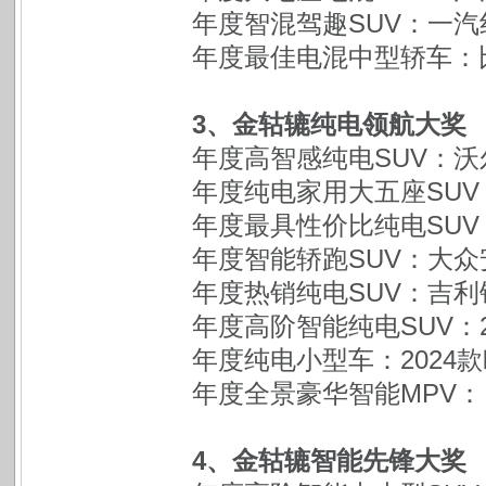
年度智混驾趣SUV：一汽红
年度最佳电混中型轿车：比
3、金轱辘纯电领航大奖
年度高智感纯电SUV：沃尔
年度纯电家用大五座SUV
年度最具性价比纯电SUV
年度智能轿跑SUV：大众安
年度热销纯电SUV：吉利
年度高阶智能纯电SUV：2
年度纯电小型车：2024
年度全景豪华智能MPV：
4、金轱辘智能先锋大奖