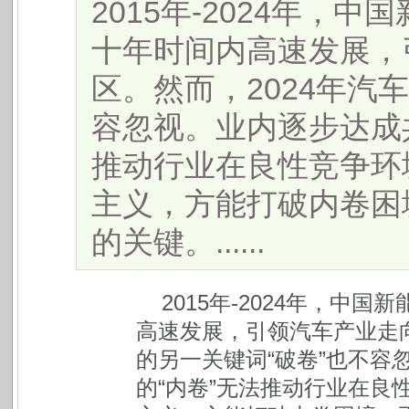
​2015年-2024年
十年时间内高速发展，
区。然而，2024年汽
容忽视。业内逐步达成
推动行业在良性竞争环
主义，方能打破内卷困
的关键。......
2015年-2024年，中
高速发展，引领汽车产业走向
的另一关键词“破卷”也不容
的“内卷”无法推动行业在良