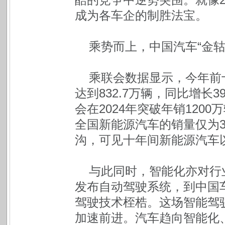
成为各车企的制胜法宝。
乘势而上，中国汽车“金轱
乘联会数据显示，今年前
达到832.7万辆，同比增长
会在2024年突破年销120
全国新能源汽车的销量仅为
沟，可见十年间新能源汽车
与此同时，智能化亦对行
发布自动驾驶系统，到中国
驾驶技术桎梏。这场智能驾
加速前进。汽车趋向智能化