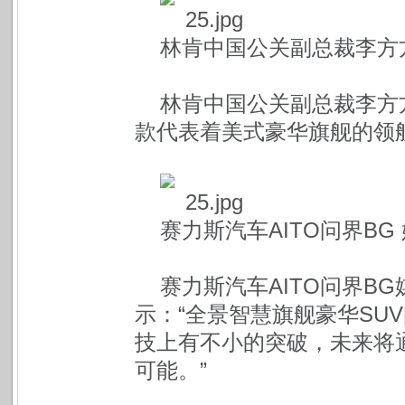
林肯中国公关副总裁李方
林肯中国公关副总裁李方
款代表着美式豪华旗舰的领
赛力斯汽车AITO问界B
赛力斯汽车AITO问界B
示：“全景智慧旗舰豪华SU
技上有不小的突破，未来将
可能。”