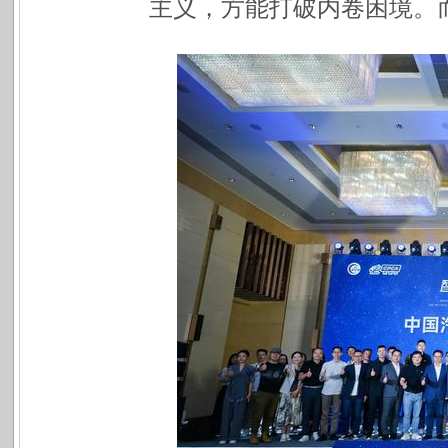
主义，方能打破内卷困境。