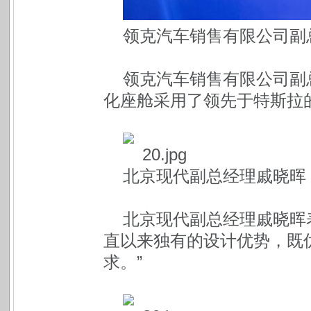
领克汽车销售有限公司副
领克汽车销售有限公司副总
化座舱采用了领先于特斯拉
北京现代副总经理戚晓晖
北京现代副总经理戚晓晖
直以来独有的设计优势，既
求。”