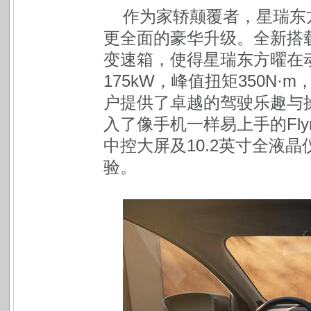
作为家轿颠覆者，星瑞东
更全面的豪华升级。全新搭载强
变速箱，使得星瑞东方曜在
175kW，峰值扭矩350N·
户提供了卓越的驾驶乐趣与
入了像手机一样易上手的Flym
中控大屏及10.2英寸全液
验。