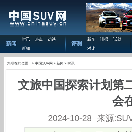
时讯
热点
访谈
新车
谍报
试驾
新闻
评测
新知
对比
您现在的位置：>
中国SUV网
> 新闻 >
时讯
文旅中国探索计划第
会
2024-10-28
来源:SU