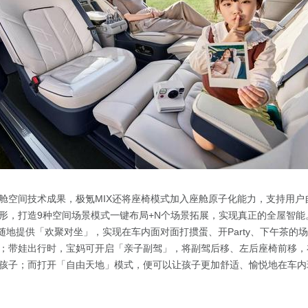
舱空间技术成果，极氪MIX还将座椅模式加入座舱原子化能力，支持用户
形，打造9种空间场景模式一键布局+N个场景拓展，实现真正的全屋智能
时随地提供「欢聚对坐」，实现在车内面对面打掼蛋、开Party、下午茶的
；带娃出行时，宝妈可开启「亲子副驾」，将副驾后移、左后座椅前移，
孩子；而打开「自由天地」模式，便可以让孩子更加舒适、愉悦地在车内