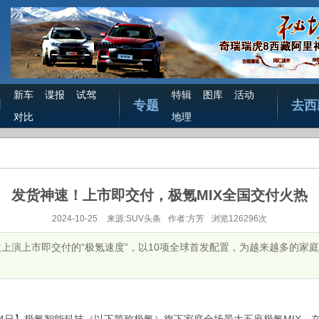
新车
谍报
试驾
特辑
图库
活动
测
专题
去西
对比
地理
发货神速！上市即交付，极氪MIX全国交付火热
2024-10-25
来源:SUV头条
作者:方芳
浏览126296次
次上演上市即交付的“极氪速度”，以10项全球首发配置，为越来越多的家