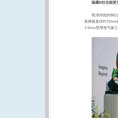
隐藏B柱也能更
取消传统的B柱
装两根直径约70m
3.5mm壁厚热气胀