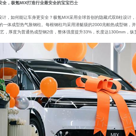
安全，极氪MIX打造行业最安全的宝宝巴士
设计，如何能让车身更安全？极氪MIX采用全球首创的隐藏式双B柱设计
m的一体成型热气胀钢柱。每根钢柱均采用潜艇级的2000兆帕热成型钢，
工艺，厚度为普通热成型钢2倍，整体强度提升33%，长度达1300mm，