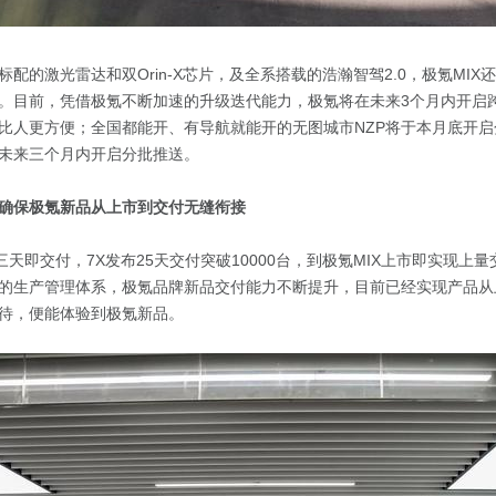
配的激光雷达和双Orin-X芯片，及全系搭载的浩瀚智驾2.0，极氪MIX
。目前，凭借极氪不断加速的升级迭代能力，极氪将在未来3个月内开启
比人更方便；全国都能开、有导航就能开的无图城市NZP将于本月底开
在未来三个月内开启分批推送。
确保极氪新品从上市到交付无缝衔接
三天即交付，7X发布25天交付突破10000台，到极氪MIX上市即实现上
的生产管理体系，极氪品牌新品交付能力不断提升，目前已经实现产品从
待，便能体验到极氪新品。