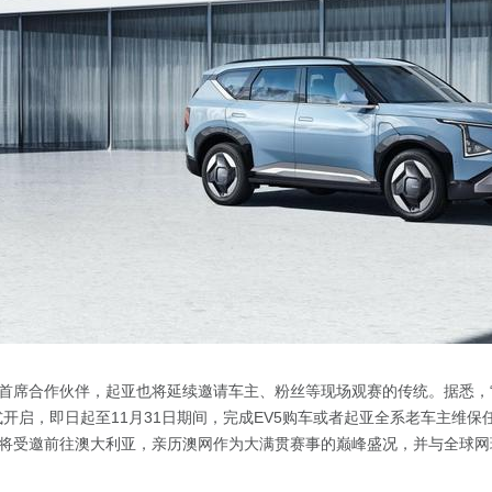
首席合作伙伴，起亚也将延续邀请车主、粉丝等现场观赛的传统。据悉，“2
式开启，即日起至11月31日期间，完成EV5购车或者起亚全系老车主维保
将受邀前往澳大利亚，亲历澳网作为大满贯赛事的巅峰盛况，并与全球网