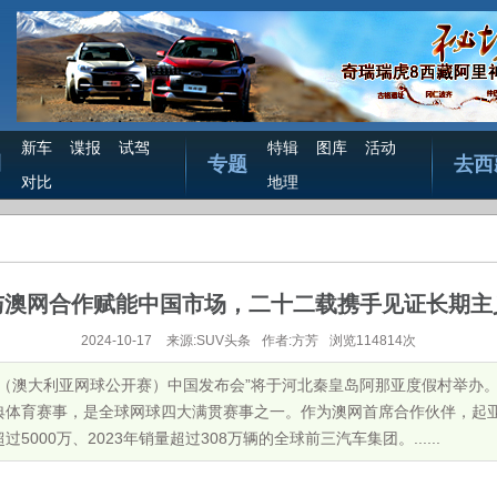
新车
谍报
试驾
特辑
图库
活动
测
专题
去西
对比
地理
与澳网合作赋能中国市场，二十二载携手见证长期主
2024-10-17
来源:SUV头条
作者:方芳
浏览114814次
25澳网（澳大利亚网球公开赛）中国发布会”将于河北秦皇岛阿那亚度假村举办。
典体育赛事，是全球网球四大满贯赛事之一。作为澳网首席合作伙伴，起亚
000万、2023年销量超过308万辆的全球前三汽车集团。......