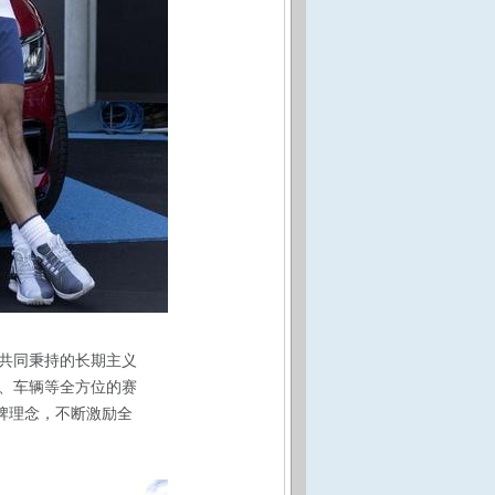
共同秉持的长期主义
、车辆等全方位的赛
牌理念，不断激励全