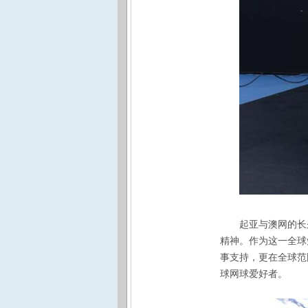
起亚与澳网的长
精神。作为这一全球
事支持，更在全球范
球网球爱好者。