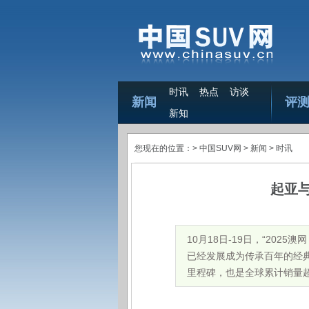
时讯
热点
访谈
新闻
评
新知
您现在的位置：>
中国SUV网
> 新闻 >
时讯
起亚
10月18日-19日，“20
已经发展成为传承百年的经
里程碑，也是全球累计销量超过5