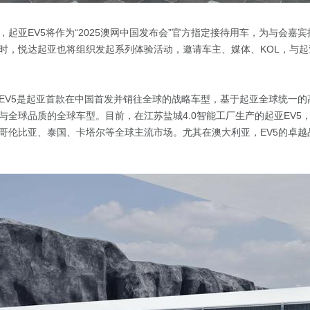
，起亚EV5将作为“2025澳网中国发布会”官方指定接待用车，为与会嘉
时，悦达起亚也将组织发起系列体验活动，邀请车主、媒体、KOL，与起
EV5是起亚首款在中国首发并销往全球的战略车型，基于起亚全球统一的
与全球品质的全球车型。目前，在江苏盐城4.0智能工厂生产的起亚EV5
哥伦比亚、泰国、卡塔尔等全球主流市场。尤其在澳大利亚，EV5的卓越