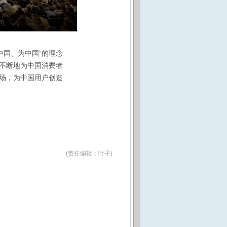
中国、为中国”的理念
不断地为中国消费者
场，为中国用户创造
(责任编辑：叶子)