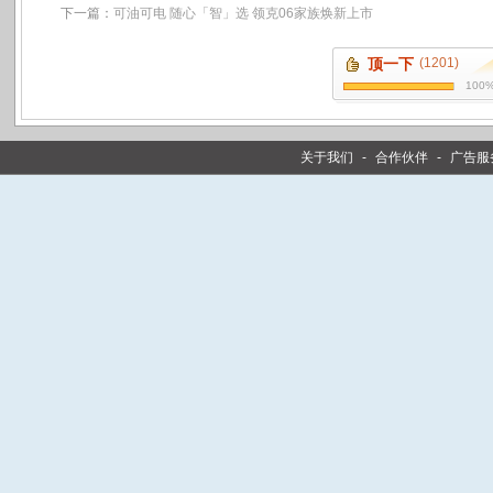
下一篇：
可油可电 随心「智」选 领克06家族焕新上市
顶一下
(1201)
100
关于我们
-
合作伙伴
-
广告服