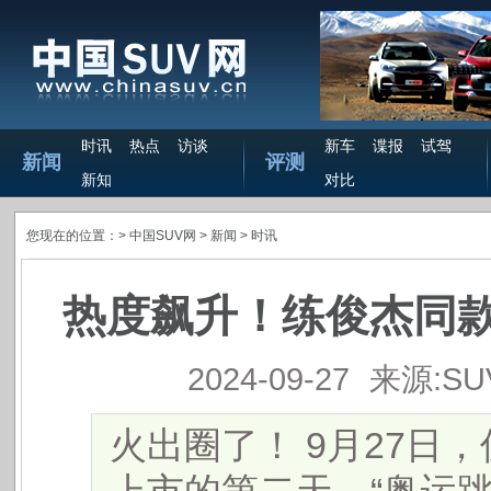
时讯
热点
访谈
新车
谍报
试驾
新闻
评测
新知
对比
您现在的位置：>
中国SUV网
> 新闻 >
时讯
热度飙升！练俊杰同款
2024-09-27
来源:S
火出圈了！ 9月27日