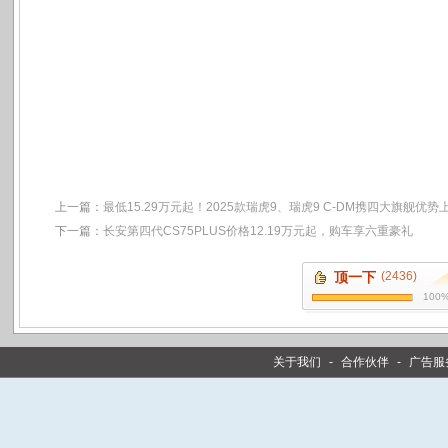
上一篇：
最低15.29万元起！2025款瑞虎9、瑞虎9 C-DM携四大旗舰优势
下一篇：
长安第四代CS75PLUS价格12.19万元起，购车享六重豪礼
顶一下
(2436)
100
关于我们
-
合作伙伴
-
广告服