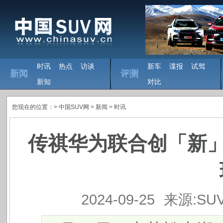
时讯
热点
访谈
新车
谍报
试驾
新闻
评测
新知
对比
您现在的位置：>
中国SUV网
> 新闻 >
时讯
传祺华为联合创「新」
2024-09-25
来源:SU