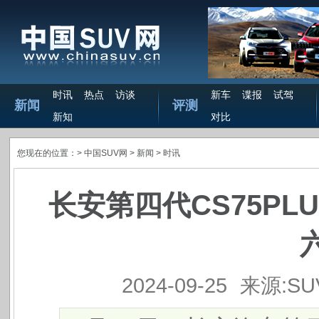
时讯
热点
访谈
新车
谍报
试驾
新闻
评测
新知
对比
您现在的位置：>
中国SUV网
> 新闻 >
时讯
长安第四代CS75PL
2024-09-25
来源:S