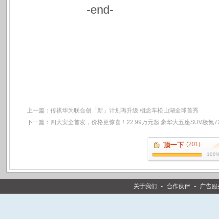
-end-
上一篇：
传祺华为联合创「新」计划再升级 概念车松山湖全球首秀
下一篇：
四大安全首发，价格更惊喜！22.99万元起 豪华大五座SUV极氪
顶一下
(201)
100
关于我们
-
合作伙伴
-
广告服