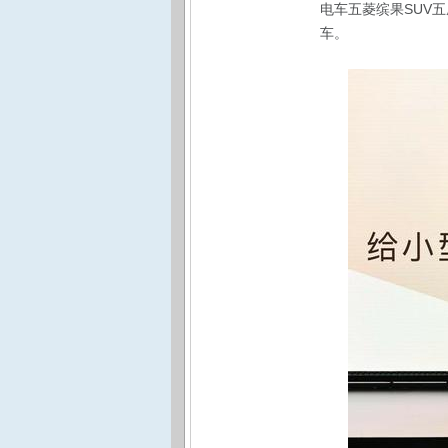
电车五菱缤果SUV
车。