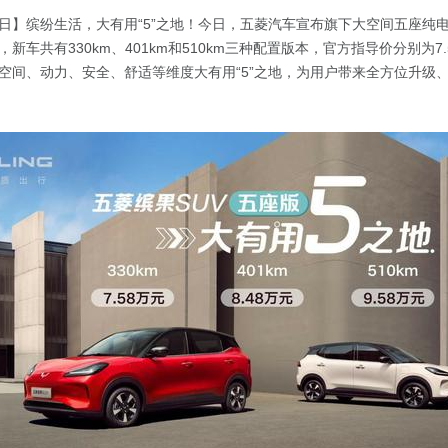
月20日】缤纷生活，大有用“5”之地！今日，五菱汽车宣布旗下大空间五座纯
新车共有330km、401km和510km三种配置版本，官方指导价分别为7.5
车在空间、动力、安全、舒适等维度大有用“5”之地，为用户带来全方位升级