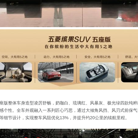
五座版整体车身造型凌厉舒畅，奶咖白、琉璃红、风暴灰、极光绿四款纯
感个性。全车外观融入一系列匠心巧思，通过大倾角风挡、风刃式前保气
等细节设计，实现整车风阻优化13%，并提升约20公里的续航里程。