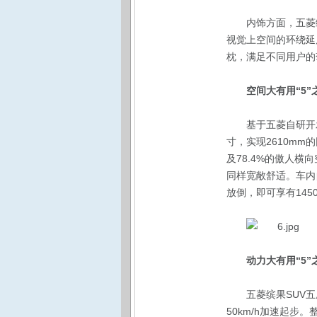
内饰方面，五菱
视觉上空间的环绕延
枕，满足不同用户的
空间大有用“5
基于五菱自研开发
寸，实现2610mm
及78.4%的傲人
同样宽敞舒适。车内
放倒，即可享有14
动力大有用“5
五菱缤果SUV五
50km/h加速起