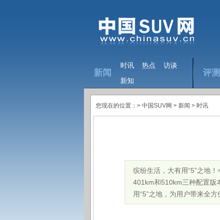
时讯
热点
访谈
新闻
评
新知
您现在的位置：>
中国SUV网
> 新闻 >
时讯
缤纷生活，大有用“5”之地
401km和510km三种配
用“5”之地，为用户带来全方位