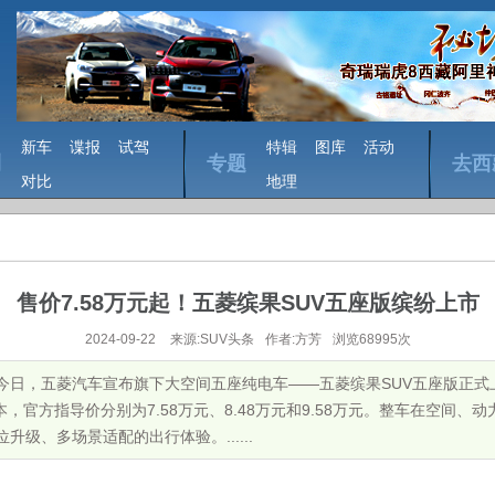
新车
谍报
试驾
特辑
图库
活动
测
专题
去西
对比
地理
售价7.58万元起！五菱缤果SUV五座版缤纷上市
2024-09-22
来源:SUV头条
作者:方芳
浏览68995次
！今日，五菱汽车宣布旗下大空间五座纯电车——五菱缤果SUV五座版正式上
置版本，官方指导价分别为7.58万元、8.48万元和9.58万元。整车在空间
升级、多场景适配的出行体验。......