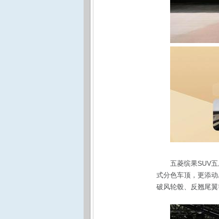
五菱缤果SUV
式分色车顶，更添动
破风轮毂、反翘尾翼