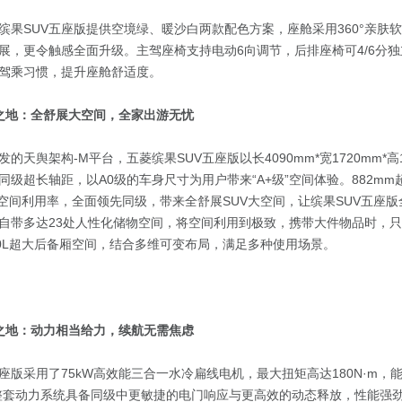
缤果SUV五座版提供空境绿、暖沙白两款配色方案，座舱采用360°亲肤
展，更令触感全面升级。主驾座椅支持电动6向调节，后排座椅可4/6分
驾乘习惯，提升座舱舒适度。
”之地：全舒展大空间，全家出游无忧
的天舆架构-M平台，五菱缤果SUV五座版以长4090mm*宽1720mm*高
的同级超长轴距，以A0级的车身尺寸为用户带来“A+级”空间体验。882m
横向空间利用率，全面领先同级，带来全舒展SUV大空间，让缤果SUV五座
自带多达23处人性化储物空间，将空间利用到极致，携带大件物品时，
50L超大后备厢空间，结合多维可变布局，满足多种使用场景。
”之地：动力相当给力，续航无需焦虑
座版采用了75kW高效能三合一水冷扁线电机，最大扭矩高达180N·m，能在
步。整套动力系统具备同级中更敏捷的电门响应与更高效的动态释放，性能强