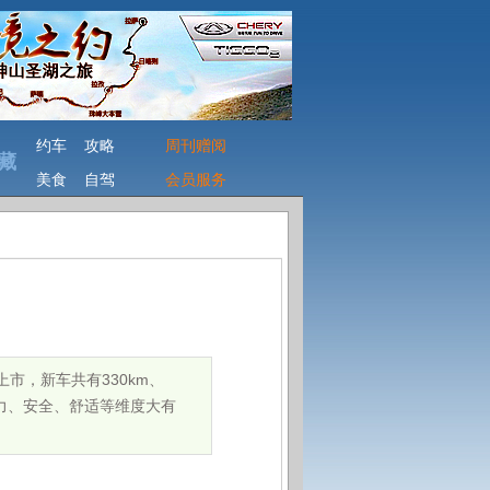
约车
攻略
周刊赠阅
藏
美食
自驾
会员服务
市，新车共有330km、
、动力、安全、舒适等维度大有