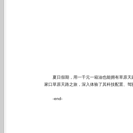
夏日假期，
用
一千元一箱油也能拥有草原天
家口草原天路之旅，深入
体验了
其科技配置、驾
-end-