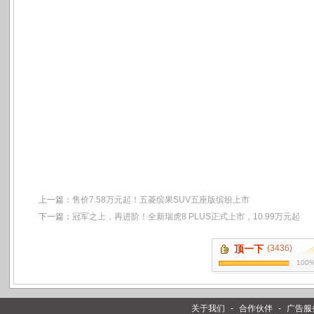
上一篇：
售价7.58万元起！五菱缤果SUV五座版缤纷上市
下一篇：
冠军之上，再进阶！全新瑞虎8 PLUS正式上市，10.99万元起
顶一下
(3436)
100
关于我们
-
合作伙伴
-
广告服