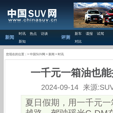
时讯
热点
访谈
新车
谍报
试驾
新闻
评测
新知
对比
您现在的位置：>
中国SUV网
> 新闻 >
时讯
一千元一箱油也能
2024-09-14
来源:SU
夏日假期，用一千元一