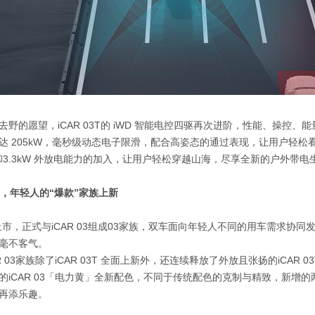
野的愿望，iCAR 03T的 iWD 智能电控四驱再次进阶，性能、操控、
达 205kW，毫秒级动态电子限滑，配合高姿态的通过表现，让用户轻松
和3.3kW 外放电能力的加入，让用户轻松穿越山海，尽享全新的户外带电
结，年轻人的“爆款”家族上新
3T上市，正式与iCAR 03组成03家族，双车面向年轻人不同的用车需求协
毫不客气。
R 03家族除了iCAR 03T 全面上新外，还连续释放了外放且张扬的iCAR 
的iCAR 03「电力黄」全新配色，不同于传统配色的克制与精致，新增
再添乐趣。