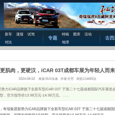
新车
谍报
试驾
特辑
图库
活动
测
专题
去西
对比
地理
更肌肉，更硬汉，iCAR 03T成都车展为年轻人而来
2024-09-02
来源:SUV头条
作者:方芳
浏览114685次
团新势力iCAR品牌旗下全新车型iCAR 03T 于第二十七届成都国际汽车
方指导价13.98万元-14.98万元。......
0日，奇瑞集团新势力iCAR品牌旗下全新车型iCAR 03T 于第二十七届成