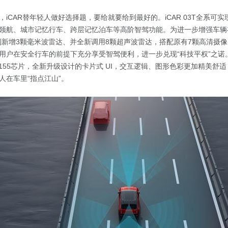
iCAR替年轻人做好选择题，要给就要给到最好的。iCAR 03T全系可实
领航、城市记忆行车、跨层记忆泊车等高阶智驾功能。为进一步增强车辆
T特别新增3颗毫米波雷达、并全新调用8颗超声波雷达，搭配原有7颗高清摄
用户在安全行车的前提下充分享受智驾便利，进一步兑现“科技平权”之诺
标配8155芯片，全新升级设计的卡片式 UI，交互逻辑、图形色彩更加精美
人在车里“指点江山”。