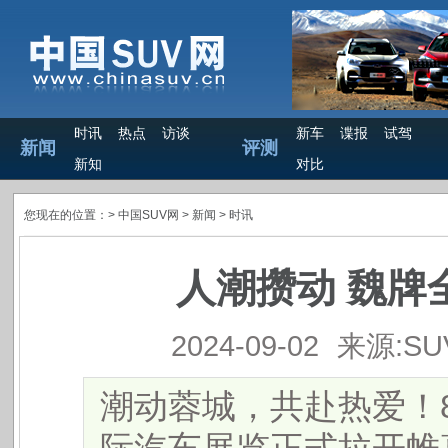
时讯
热点
访谈
新车
谍报
试驾
新闻
评测
新知
对比
您现在的位置：>
中国SUV网
> 新闻 >
时讯
人潮攒动 魏牌
2024-09-02
来源:S
​潮动蓉城，共赴热爱！