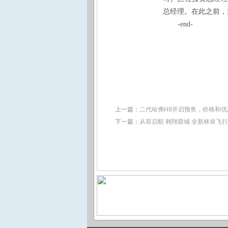
总经理。在此之前，
-end-
上一篇：
二代哈弗H9开启预售，价格和
下一篇：
从容启航 翱翔蓉城 全新林肯飞