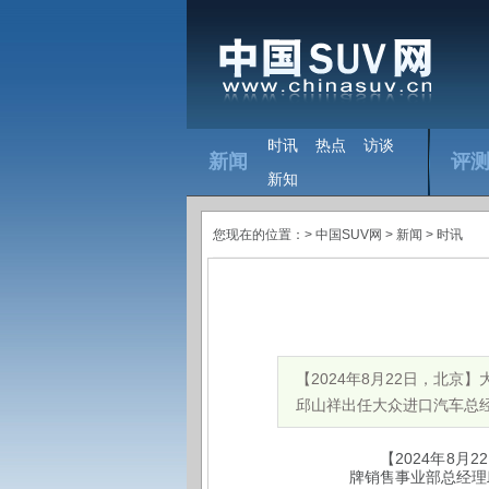
时讯
热点
访谈
新闻
评
新知
您现在的位置：>
中国SUV网
> 新闻 >
时讯
【2024年8月22日，北
邱山祥出任大众进口汽车总经理
2024
8
22
【
年
月
牌销售事业部总经理