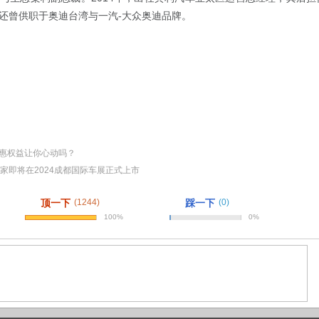
-
还曾供职于奥迪台湾与一汽
大众奥迪品牌。
优惠权益让你心动吗？
行家即将在2024成都国际车展正式上市
顶一下
(1244)
踩一下
(0)
100%
0%