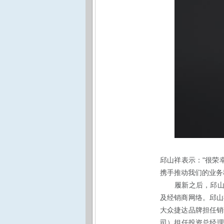
"
邱山祥
表示：
很荣
携手推动我们的业务
履新之后，邱
及经销商网络。邱山
大众捷达品牌担任销
司）担任投资总经理