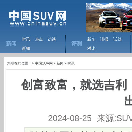
时讯
热点
访谈
新车
谍报
试驾
新闻
评测
新知
对比
您现在的位置：>
中国SUV网
> 新闻 >
时讯
​创富致富，就选吉利
2024-08-25
来源:SU