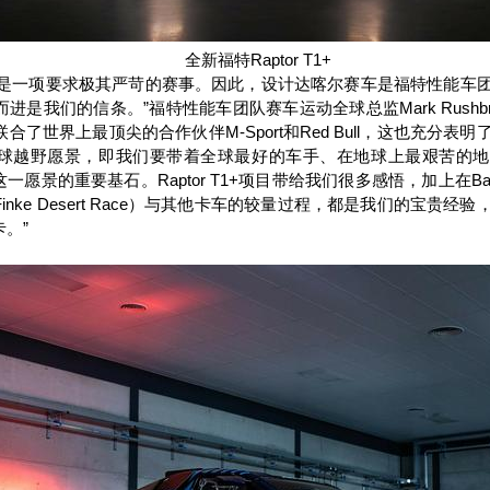
全新福特
Raptor T1+
赛是一项要求极其严苛的赛事。因此，设计达喀尔赛车是福特性能车
而进是我们的信条。”福特性能车团队赛车运动全球总监
Mark Rushb
联合了世界上最顶尖的合作伙伴
M-Sport
和
Red Bull
，这也充分表明
球越野愿景，即我们要带着全球最好的车手、在地球上最艰苦的地
这一愿景的重要基石。
Raptor T1+
项目带给我们很多感悟，加上在
Ba
Finke Desert Race
）与其他卡车的较量过程，都是我们的宝贵经验
卡。”