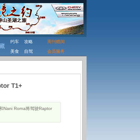
约车
攻略
周刊赠阅
藏
美食
自驾
会员服务
r T1+
ni Roma将驾驶Raptor