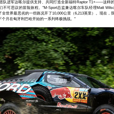
车团队进军达喀尔提供支持、共同打造全新福特
Raptor T1+
——这样
们不可思议的冒险旅程。”
M-Sport
总监兼达喀尔车队经理
Matt Wils
了全世界最恶劣的一些路况开了
10,000
公里（
6,213
英里）。现在，
下个月在匈牙利巴哈开始的一系列终极挑战。”