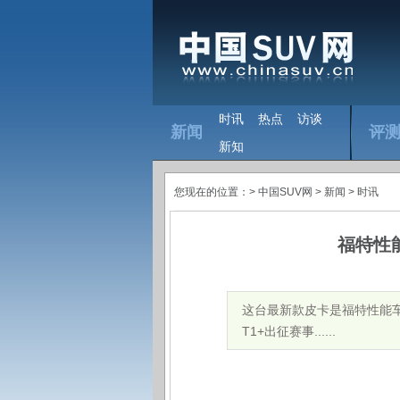
时讯
热点
访谈
新闻
评
新知
您现在的位置：>
中国SUV网
> 新闻 >
时讯
福特性能
这台最新款皮卡是福特性能车团队和M
T1+出征赛事......