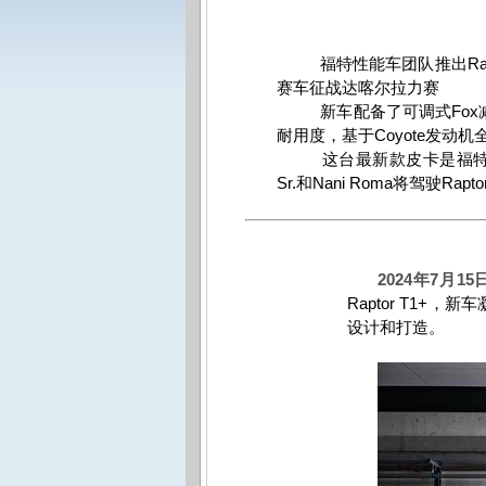
Ra
福特性能车团队推出
赛车征战达喀尔拉力赛
Fox
新车配备了可调式
Coyote
耐用度，基于
发动机
这台最新款皮卡是福
Sr.
Nani Roma
Rapto
和
将驾驶
2024
年
7
月
15
Raptor T1+
，新车
设计和打造。