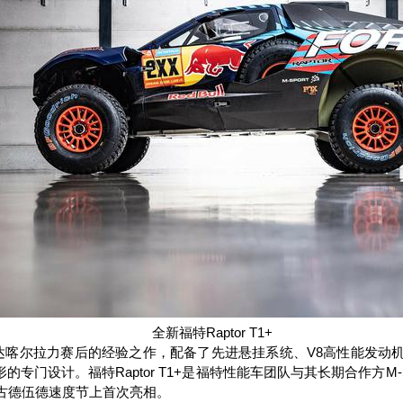
全新福特
Raptor T1+
达喀尔拉力赛后的经验之作，配备了先进悬挂系统、
V8
高性能发动
形的专门设计。福特
Raptor T1+
是福特性能车团队与其长期合作方
M-
古德伍德速度节上首次亮相。