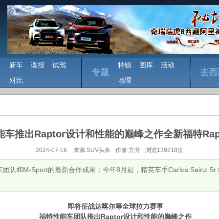
新车
谍报
试驾
特辑
图库
活动
测
专题
去西
对比
地理
车推出Raptor设计和性能的巅峰之作全新福特Rapto
2024-07-16
来源:SUV头条
作者:方芳
浏览139218次
-Sport的最新合作成果；今年8月起，精英车手Carlos Sainz Sr.和Na
即将征战达喀尔等全球拉力赛事
福特性能车团队推出
Raptor
设计和性能的巅峰之作