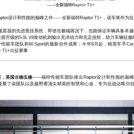
——全新福特
Raptor T1+
ptor
Raptor T1+
设计和性能的巅峰之作——全新福特
，该车将作为拉
减震器的先进悬挂系统，即使在极端路况下，也能保证车辆具备卓越
5.0L V8
全面升级的
发动机则输出充沛动力和充足扭矩，助力车辆征服
M-Sport
8
Car
特性能车团队和
的最新合作成果；今年
月起，精英车手
r T1+
出征赛事
日
——
福特性能车团队推出
Raptor
设计和性能的巅峰
，英国古德伍德
凝聚了该团队以及越野赛顶尖精英的智慧和心血，专为征战达喀尔