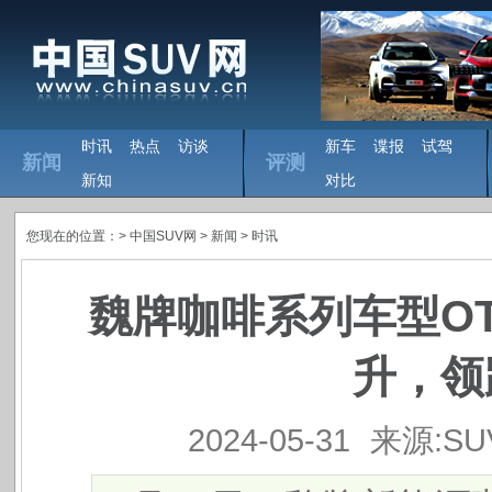
时讯
热点
访谈
新车
谍报
试驾
新闻
评测
新知
对比
您现在的位置：>
中国SUV网
> 新闻 >
时讯
魏牌咖啡系列车型O
升，领
2024-05-31
来源:S