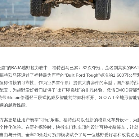
最虐”的BAJA越野拉力赛中，福特烈马已累计32次夺冠，是名副其实的BA
烈马还通过了福特最为严苛的“Built Ford Tough”标准的1,600万
值得信赖的可靠性。作为业界首个原厂提供大脚套件的车型，国产福特烈
配置，为越野爱好者们提供了“出厂即巅峰”的非凡体验。凭借EMOD智能
0悬挂系统带Bilstein倍适登三段式氮减及智能前防倾杆断开、G.O.A.T.全地
辆的越野性能。
方案更是让用户畅享“可玩”乐趣。福特烈马以创新的模块化车身设计，为
个性化体验。在野外探险时，快拆车门和车顶的设计可秒变敞篷车，让驾
自由与开阔。全车20余处可拆卸模块赋予了每一位越野爱好者和改装迷