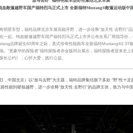
“放马去野” 福特明星车型野性集结北京车展
纯血敞篷越野车国产福特烈马正式上市 全新福特Mustang®敞篷运动版中
奇明星车型，福特品牌北京车展高能开野，进一步诠释“放天性 去野行”
在一起。纯血敞篷越野车国产福特烈马正式上市并公布全系厂商指导价，价格
ustang品牌诞生60周年之际，美式传奇性能跑车全新福特Mustang®2.
场。“更豪华的探险者”福特探险者赤金版同台展出，福特探险者迎来史上最
探长公约》，心怀大爱，践行公益。
25日，中国北京）以“放马去野”为主题，福特品牌集结旗下多款 “野”性十
从道路性能到硬核越野，进一步诠释“放天性 去野行”的品牌主张，致力与中