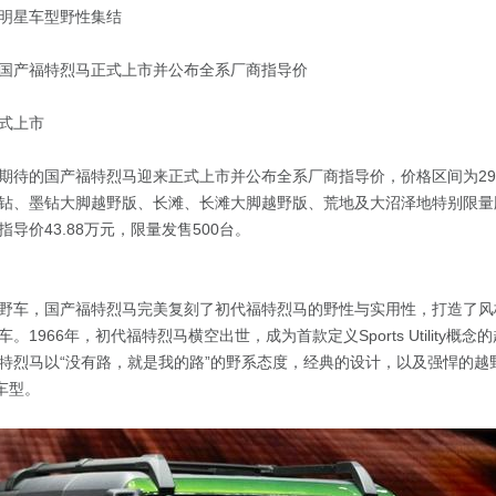
特明星车型野性集结
国产福特烈马正式上市并公布全系厂商指导价
式上市
期待的国产福特烈马迎来正式上市并公布全系厂商指导价，价格区间为29.98
钻、墨钻大脚越野版、长滩、长滩大脚越野版、荒地及大沼泽地特别限量
导价43.88万元，限量发售500台。
野车，国产福特烈马完美复刻了初代福特烈马的野性与实用性，打造了风
。1966年，初代福特烈马横空出世，成为首款定义Sports Utility概
福特烈马以“没有路，就是我的路”的野系态度，经典的设计，以及强悍的越
车型。