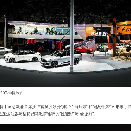
W207福特展台
特中国总裁兼首席执行官吴胜波分别以“性能玩家”和“越野玩家”AI形象，
g®敞篷运动版与福特烈马激情诠释的“性能野”与“硬派野”。