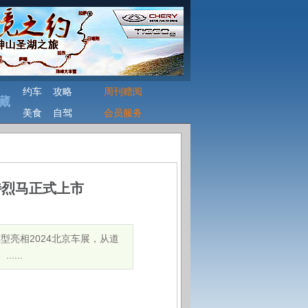
约车
攻略
周刊赠阅
藏
美食
自驾
会员服务
特烈马正式上市
车型亮相2024北京车展，从道
...