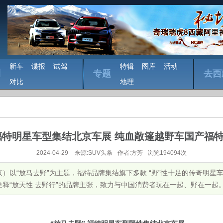
新车
谍报
试驾
特辑
图库
活动
测
专题
去西
对比
地理
 福特明星车型集结北京车展 纯血敞篷越野车国产福
2024-04-29
来源:SUV头条
作者:方芳
浏览194094次
北京）以“放马去野”为主题，福特品牌集结旗下多款 “野”性十足的传奇明星
“放天性 去野行”的品牌主张，致力与中国消费者玩在一起、野在一起。 ...