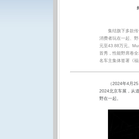
集结旗下多款传
消费者玩在一起、野
元至43.88万元。M
首秀，性能野席卷全
名车主集体签署《福
（2024年4月
2024北京车展，
野在一起。