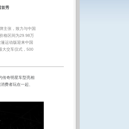
国首秀
品牌主张，致力与中国
区间为29.98万
3T敞篷运动版迎来中国
大交车仪式，500
足的传奇明星车型亮相
国消费者玩在一起、