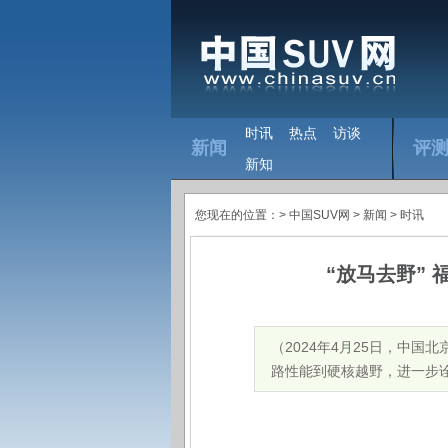
时讯
热点
访谈
新闻
评
新知
您现在的位置：>
中国SUV网
> 新闻 >
时讯
“放马去野”
（2024年4月25日，中国
路性能到硬核越野，进一步诠释