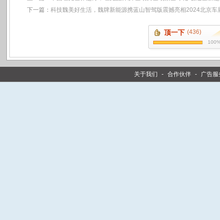
下一篇：
科技魏美好生活，魏牌新能源携蓝山智驾版震撼亮相2024北京车
顶一下
(436)
100
关于我们
-
合作伙伴
-
广告服