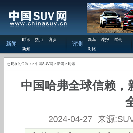
时讯
热点
访谈
新车
谍报
试驾
新闻
评测
新知
对比
您现在的位置：>
中国SUV网
> 新闻 >
时讯
中国哈弗全球信赖，新
2024-04-27
来源:SU