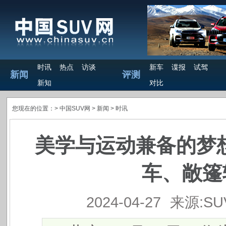
时讯
热点
访谈
新车
谍报
试驾
新闻
评测
新知
对比
您现在的位置：>
中国SUV网
> 新闻 >
时讯
美学与运动兼备的梦想
车、敞篷
2024-04-27
来源:S