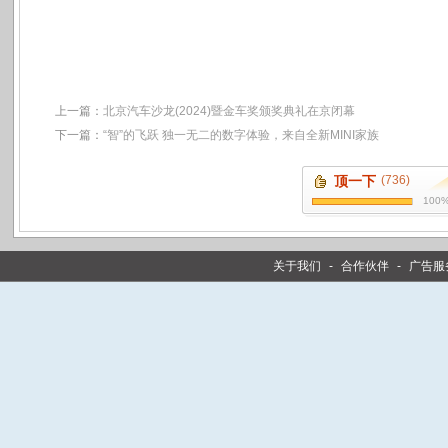
上一篇：
北京汽车沙龙(2024)暨金车奖颁奖典礼在京闭幕
下一篇：
“智”的飞跃 独一无二的数字体验，来自全新MINI家族
顶一下
(736)
100
关于我们
-
合作伙伴
-
广告服