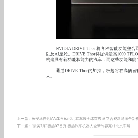
NVIDIA DRIVE Thor
将各种智能功能整合
以及
AI
座舱。
DRIVE Thor
将提供最高
1000 TFL
构建具有新功能和能力的汽车，而这些功能和能
通过
DRIVE Thor
的加持，极越将在高阶智
人。
上一篇：
长安马自达MAZDA EZ-6北京车展全球首秀 树立合资新能源全新
下一篇：
“最美7系”极越07首秀 极越汽车机器人全新阵容亮相北京车展