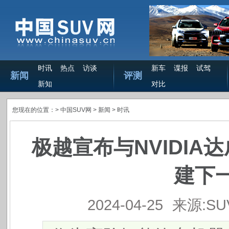
时讯
热点
访谈
新车
谍报
试驾
新闻
评测
新知
对比
您现在的位置：>
中国SUV网
> 新闻 >
时讯
极越宣布与NVIDIA达
建下
2024-04-25
来源:S