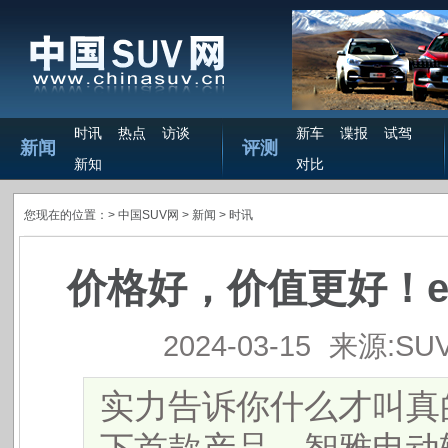
时讯
热点
访谈
新车
谍报
试驾
新闻
评测
新知
对比
您现在的位置：>
中国SUV网
> 新闻 >
时讯
价格好，价值更好！eπ
2024-03-15
来源:SU
​ 实力告诉你什么才叫