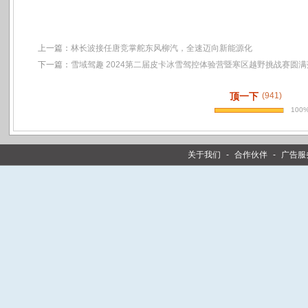
上一篇：
林长波接任唐竞掌舵东风柳汽，全速迈向新能源化
下一篇：
雪域驾趣 2024第二届皮卡冰雪驾控体验营暨寒区越野挑战赛圆满
顶一下
(941)
100
关于我们
-
合作伙伴
-
广告服