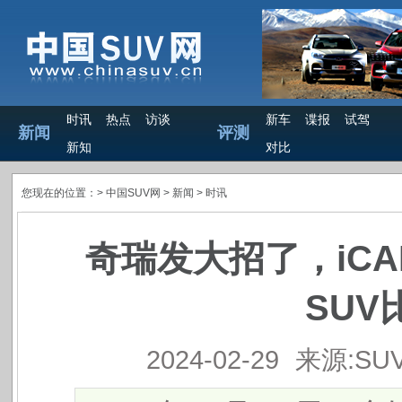
时讯
热点
访谈
新车
谍报
试驾
新闻
评测
新知
对比
您现在的位置：>
中国SUV网
> 新闻 >
时讯
奇瑞发大招了，iCAR
SUV
2024-02-29
来源:SU