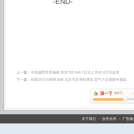
-END-
上一篇：
中国越野世界巅峰 坦克700 Hi4-T正式上市42.8万元起售
下一篇：
剑指20万台销售目标 北京汽车厚积薄发 底气十足迎新年挑战
顶一下
(897)
100
关于我们
-
合作伙伴
-
广告服