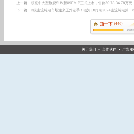
上一篇：
领克中大型旗舰SUV新09EM-P正式上市，售价30.78-34.78万元
下一篇：
B级主流纯电市场迎来王炸选手！银河E8打响2024主流纯电第一
顶一下
(446)
100
关于我们
-
合作伙伴
-
广告服