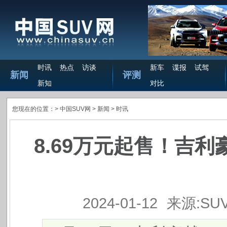
时讯
热点
访谈
新车
谍报
试驾
新闻
评测
新知
对比
您现在的位置：>
中国SUV网
> 新闻 >
时讯
8.69万元起售！吉利
2024-01-12
来源:SU