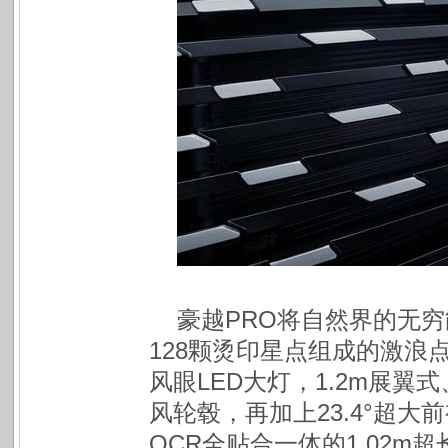
豪越PRO将自然界的无
128颗烫印星点组成的激浪
风眼LED大灯，1.2m展翼式
风轮毂，再加上23.4°超
OCR全贴合一体的1.02