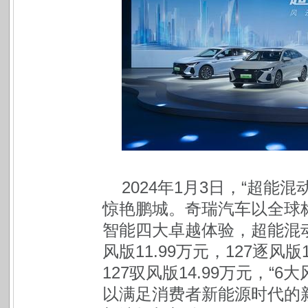
2024年1月3日，“超能
惊艳鹏城。奇瑞汽车以全球
智能四大卓越体验，超能混动
风版11.99万元，127逐风版1
127驭风版14.99万元，“
以满足消费者新能源时代的