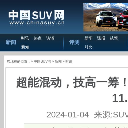
时讯
热点
访谈
新车
谍报
试驾
新闻
评测
新知
对比
您现在的位置：>
中国SUV网
> 新闻 >
时讯
超能混动，技高一筹！
11
2024-01-04
来源:SU