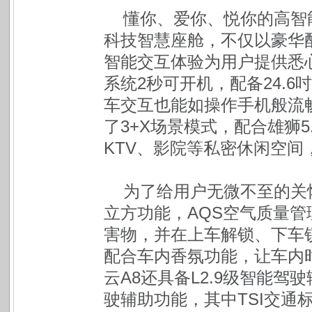
懂你、爱你、悦你的高智能才是
科技智慧座舱，不仅以豪华
智能交互体验为用户提供悉心
系统2秒可开机，配备24.6
车交互也能如操作手机般流
了3+X场景模式，配合雄狮
KTV、影院等私密休闲空间
为了给用户无微不至的关怀
立方功能，AQS空气质量管
害物，并在上车解锁、下车
配合车内香氛功能，让车内
云A8还具备L2.9级智能驾
驶辅助功能，其中TSI交通