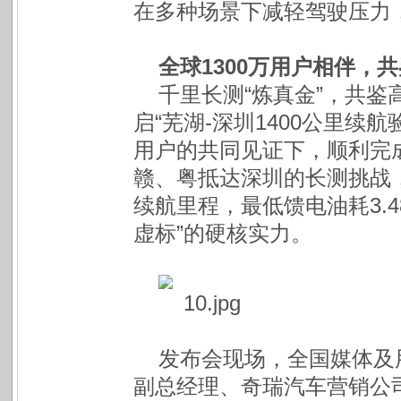
在多种场景下减轻驾驶压力
全球1300万用户相伴，共
千里长测“炼真金”，共鉴
启“芜湖-深圳1400公里续
用户的共同见证下，顺利完
赣、粤抵达深圳的长测挑战，
续航里程，最低馈电油耗3.48
虚标”的硬核实力。
发布会现场，全国媒体及
副总经理、奇瑞汽车营销公