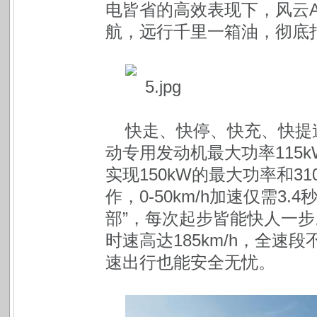
电皆省的高效表现下，风云A8
航，远行千里一箱油，彻底
快走、快停、快充、快提速
动专用发动机最大功率115k
实现150kW的最大功率和31
作，0-50km/h加速仅需3.4
部”，每次起步皆能快人一步
时速高达185km/h，全
速出行也能安全无忧。