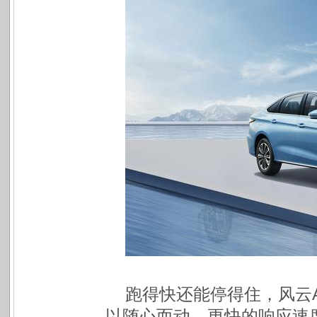
跑得快还能停得住，风云A
以随心而动。更快的响应速