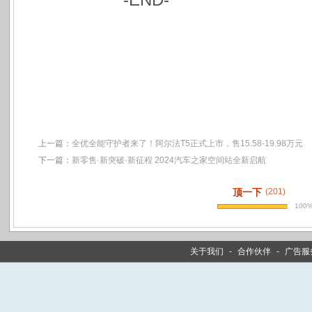
上一篇：
全优全能守护者来了！阿尔法T5正式上市，售15.58-19.98万元
下一篇：
新零售·新突破·新征程 2024汽车之家空间站全新启航
顶一下
(201)
100
关于我们
-
合作伙伴
-
广告服