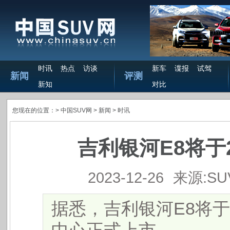
时讯
热点
访谈
新车
谍报
试驾
新闻
评测
新知
对比
您现在的位置：>
中国SUV网
> 新闻 >
时讯
吉利银河E8将于
2023-12-26
来源:S
据悉，吉利银河E8将于