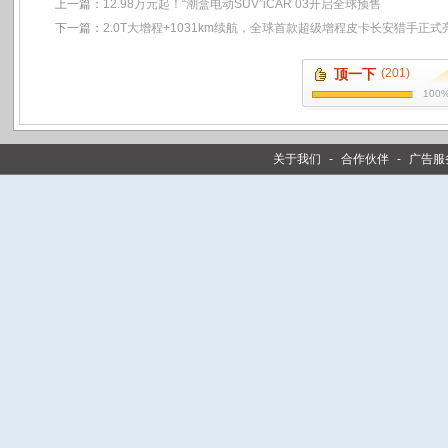
上一篇：
12.98万元起！“潮盒电动SUV”iCAR 03开启全球预售
下一篇：
2.0T大增程+1031km续航，全球首款超级增程皮卡长安猎手正式
顶一下
(201)
100
关于我们
-
合作伙伴
-
广告服