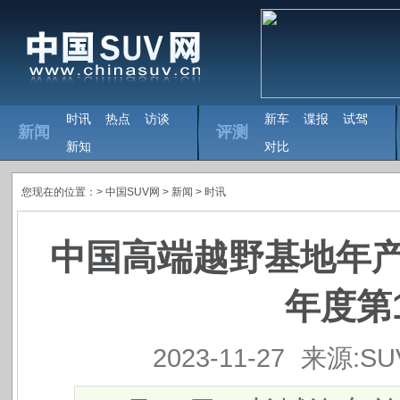
时讯
热点
访谈
新车
谍报
试驾
新闻
评测
新知
对比
您现在的位置：>
中国SUV网
> 新闻 >
时讯
中国高端越野基地年产
年度第
2023-11-27
来源:S