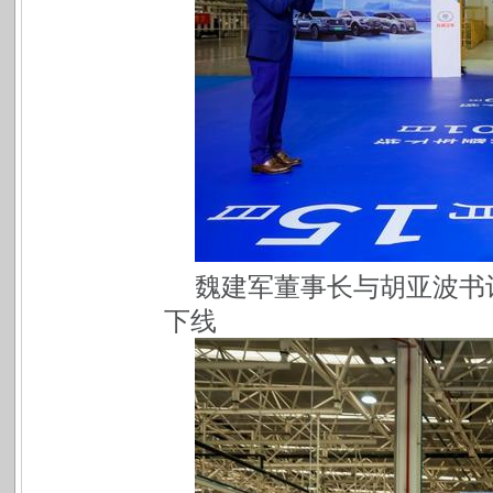
魏建军董事长与胡亚波书
下线