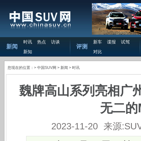
时讯
热点
访谈
新车
谍报
试驾
新闻
评测
新知
对比
您现在的位置：>
中国SUV网
> 新闻 >
时讯
魏牌高山系列亮相广
无二的
2023-11-20
来源:SU