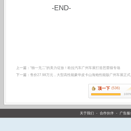
-END-
上一篇：
“独一无二”的美力绽放！欧拉汽车广州车展打造芭蕾猫专场
下一篇：
售价27.98万元，大型高性能豪华皮卡山海炮性能版广州车展正式
顶一下
(536)
100
关于我们
-
合作伙伴
-
广告服