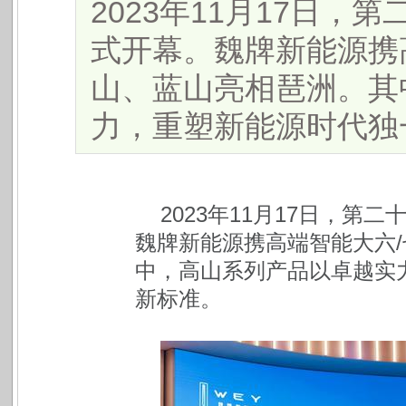
2023年11月17日
式开幕。魏牌新能源携
山、蓝山亮相琶洲。其
力，重塑新能源时代独一无
2023
年
11
月
17
日，
第二
魏牌
新能源携高端智能大六
中，
高山系列产品以卓越实
新标准。