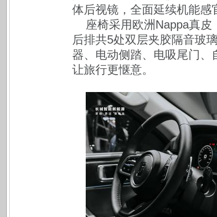
体后视镜，全面延续机能感
座椅采用欧洲Nappa真
后排共5处双层夹胶隔音玻璃
器、电动侧踏、电吸尾门、自
让旅行更惬意。