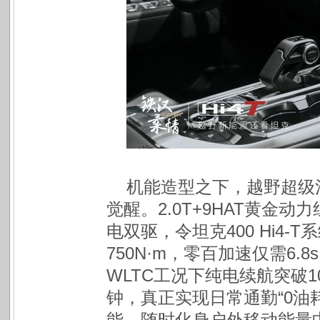
机能造型之下，越野超级混
觉醒。2.0T+9HAT黄金动
电双驱，令坦克400 Hi4-
750N·m，零百加速仅需6.8
WLTC工况下纯电续航突破10
钟，真正实现日常通勤“0油耗
能，随时化身户外移动能量