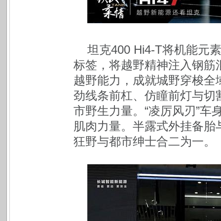
坦克400 Hi4-T将机
标签，将越野精神注入钢筋混
越野能力，成就城野穿梭全
劲线条前杠、仿瞳前灯与切
市野生力量。“凌厉风刃”车
肌肉力量。半露式外挂备胎
狂野与都市绅士合二为一。