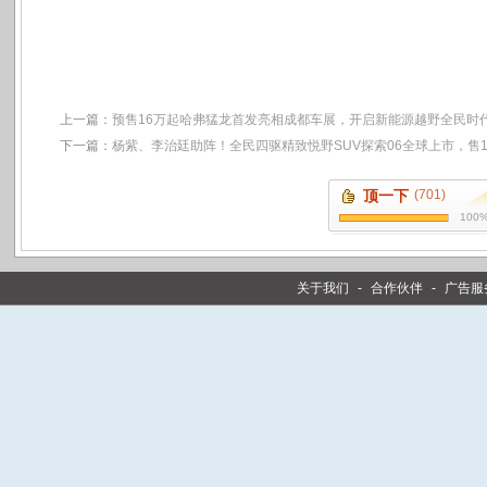
上一篇：
预售16万起哈弗猛龙首发亮相成都车展，开启新能源越野全民时
下一篇：
杨紫、李治廷助阵！全民四驱精致悦野SUV探索06全球上市，售11
顶一下
(701)
100
关于我们
-
合作伙伴
-
广告服