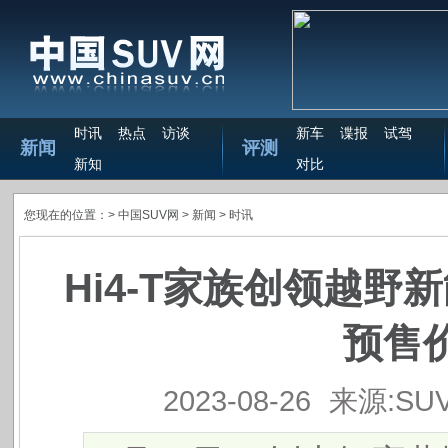
时讯
热点
访谈
新车
谍报
试驾
新闻
评测
新知
对比
您现在的位置：>
中国SUV网
> 新闻 >
时讯
Hi4-T家族创领越野新
预售价
2023-08-26
来源:SU