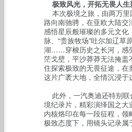
极致风光，开拓无畏人生
本次极境之旅，由两万里
路向南驰骋，在亚欧大陆交
感悟星辰般璀璨的多元文化，
脉、“贵族牧场”吐尔加辽草
湖……穿梭历史之长河，感
茫戈壁，平沙莽莽无法掩盖
住探索极致的无畏征途，在
这片广袤大地，全情沉浸于
此外，一汽奥迪还特别联
境纪录片，精彩演绎国之大
内核烙印在每一段征程，领
极致态度下，用镜头记录属