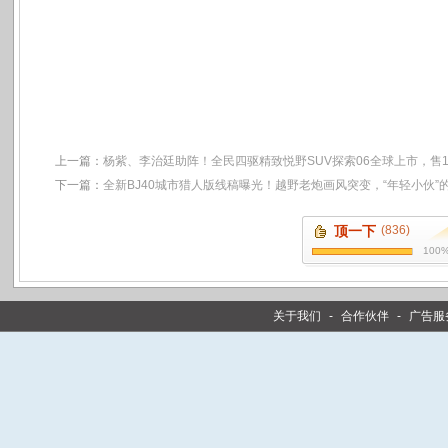
上一篇：
杨紫、李治廷助阵！全民四驱精致悦野SUV探索06全球上市，售11
下一篇：
全新BJ40城市猎人版线稿曝光！越野老炮画风突变，“年轻小伙”
顶一下
(836)
100
关于我们
-
合作伙伴
-
广告服