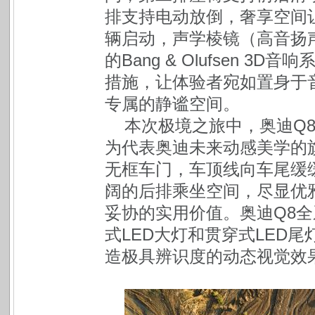
排支持电动放倒，奢享空间
辆启动，声学棱镜（高音扬
的Bang & Olufsen 
措施，让体验者宛如置身于
专属的静谧空间。
本次极境之旅中，奥迪Q
为代表奥迪未来动感美学的旗
无框车门，车顶线向车尾缓缓
阔的后排乘坐空间，尽显优
妥协的实用价值。奥迪Q8全系
式LED大灯和贯穿式LED
造极具辨识度的动态视觉效