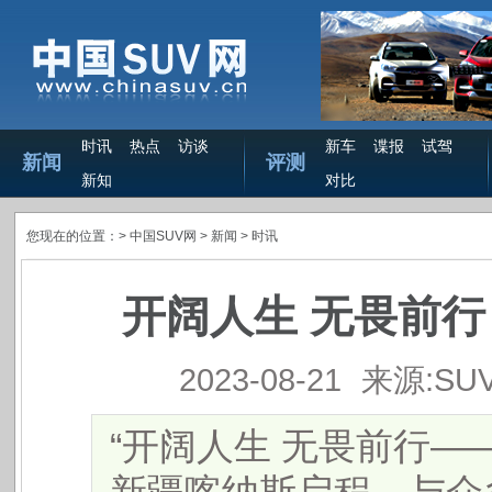
时讯
热点
访谈
新车
谍报
试驾
新闻
评测
新知
对比
您现在的位置：>
中国SUV网
> 新闻 >
时讯
开阔人生 无畏前行
2023-08-21
来源:SU
“开阔人生 无畏前行——