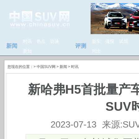
时讯
热点
访谈
新车
谍报
试驾
新闻
评测
新知
对比
您现在的位置：>
中国SUV网
> 新闻 >
时讯
新哈弗H5首批量产
SUV
2023-07-13
来源:SU