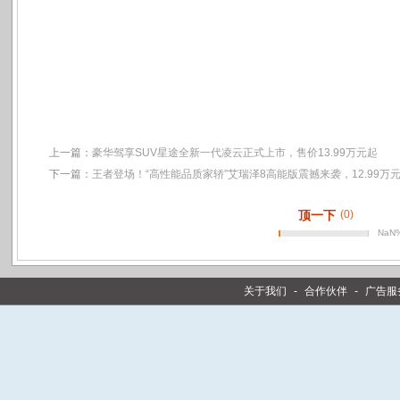
上一篇：
豪华驾享SUV星途全新一代凌云正式上市，售价13.99万元起
下一篇：
王者登场！“高性能品质家轿”艾瑞泽8高能版震撼来袭，12.99万
顶一下
(0)
NaN
关于我们
-
合作伙伴
-
广告服