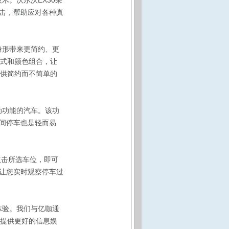
术。沃尔沃EX30采
击，帮助应对各种真
身形带来更简约、更
方式和颜色组合，让
提供简约而不简单的
助功能的汽车。该功
间停车也是轻而易
点击所选车位，即可
让您实时观察停车过
体验。我们与亿咖通
户提供更好的信息娱