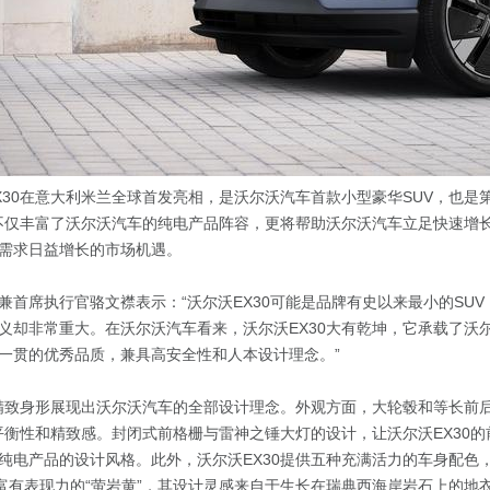
X30在意大利米兰全球首发亮相，是沃尔沃汽车首款小型豪华SUV，也是
，不仅丰富了沃尔沃汽车的纯电产品阵容，更将帮助沃尔沃汽车立足快速增
需求日益增长的市场机遇。
兼首席执行官骆文襟表示：“沃尔沃EX30可能是品牌有史以来最小的SU
义却非常重大。在沃尔沃汽车看来，沃尔沃EX30大有乾坤，它承载了沃
一贯的优秀品质，兼具高安全性和人本设计理念。”
以精致身形展现出沃尔沃汽车的全部设计理念。外观方面，大轮毂和等长前
具平衡性和精致感。封闭式前格栅与雷神之锤大灯的设计，让沃尔沃EX30
纯电产品的设计风格。此外，沃尔沃EX30提供五种充满活力的车身配色
而富有表现力的“萤岩黄”，其设计灵感来自于生长在瑞典西海岸岩石上的地