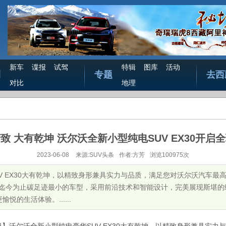
新车
谍报
试驾
特辑
图库
活动
测
专题
去西
对比
地理
致 大有乾坤 沃尔沃全新小型纯电SUV EX30开启
2023-06-08
来源:SUV头条
作者:方芳
浏览100975次
V EX30大有乾坤，以精致身形兼具实力与品质，满足您对沃尔沃汽车最
牌迄今为止碳足迹最小的车型，采用前沿技术和智能设计，完美展现斯堪
的生活体验。......