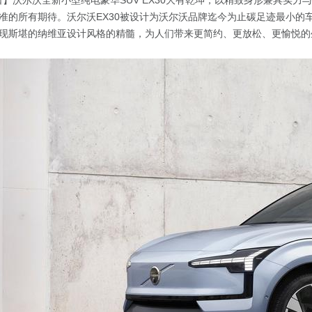
7日】沃尔沃全新小型纯电豪华SUV EX30大有乾坤，以精致身形兼具实力
准的所有期待。沃尔沃EX30被设计为沃尔沃品牌迄今为止碳足迹最小的
现斯堪的纳维亚设计风格的精髓，为人们带来更简约、更放松、更愉悦的