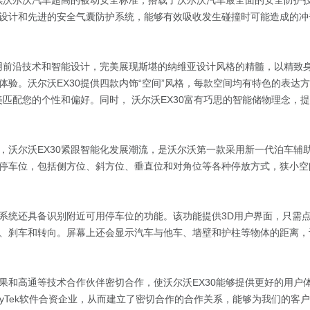
延续沃尔沃汽车超高的被动安全标准，搭载了沃尔沃汽车最全面的安全防护技
设计和先进的安全气囊防护系统，能够有效吸收发生碰撞时可能造成的冲
采用前沿技术和智能设计，完美展现斯堪的纳维亚设计风格的精髓，以精致
体验。沃尔沃EX30提供四款内饰“空间”风格，每款空间均有特色的表达
完美匹配您的个性和偏好。同时， 沃尔沃EX30富有巧思的智能储物理念，
，沃尔沃EX30紧跟智能化发展潮流，是沃尔沃第一款采用新一代泊车辅
停车位，包括侧方位、斜方位、垂直位和对角位等各种停放方式，狭小空
系统还具备识别附近可用停车位的功能。该功能提供3D用户界面，只需
、刹车和转向。屏幕上还会显示汽车与他车、墙壁和护柱等物体的距离，
果和高通等技术合作伙伴密切合作，使沃尔沃EX30能够提供更好的用户
leyTek软件合资企业，从而建立了密切合作的合作关系，能够为我们的客