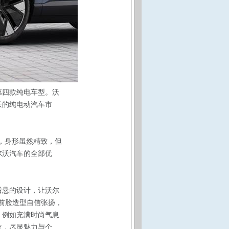
第四款纯电车型。沃
长的纯电动汽车市
V，身形虽然精致，但
尔沃汽车的全部优
后悬的设计，让沃尔
的前脸造型自信张扬，
，例如充满时尚气息
衣，尽显魅力与个